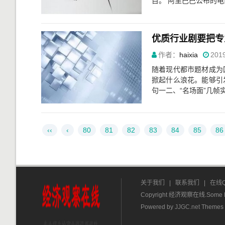
目。 阿里巴巴公布的电商
优质行业剧要把专
作者：
haixia
2019
随着现代都市题材成为
掀起什么浪花。能够引
句一二、“名场面”几帧实
‹‹
‹
80
81
82
83
84
85
86
关于我们
|
联系我们
|
在线
Copyright 经济观察在线.Some Ri
Powered by
JJGC.net
Themes