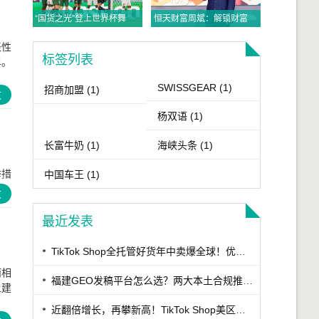
“国货之光”登上世界杯舞台，与C罗“双王同框”
恒天财富周斌：解锁财富密码，布局守富时代
表性
标签列表
单。
SWISSGEAR
(1)
招商加盟
(1)
文
杨双语
(1)
长富牛奶
(1)
海峡头条
(1)
举措
中国车王
(1)
文
最近发表
TikTok Shop全托管好货年中卖爆全球！优商优品案例精选特辑发布
而相
福建GEO发稿平台怎么选？两大本土合规推广平台实测推荐
让建
近翻倍增长，再攀新高！TikTok Shop美区年中促跨境POP优秀案例重磅发布