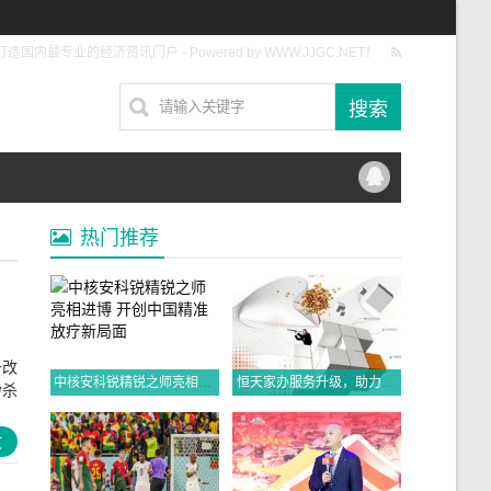
打造国内最专业的经济资讯门户 - Powered by WWW.JJGC.NET！
热门推荐
一改
中核安科锐精锐之师亮相进博 开创中国精准放疗新局面
恒天家办服务升级，助力高净值人士财富传承、家业长青！
秒杀
文