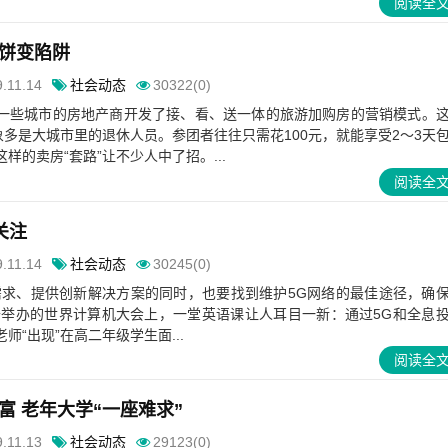
阅读全
馅饼变陷阱
.11.14
社会动态
30322(0)
一些城市的房地产商开发了接、看、送一体的旅游加购房的营销模式。
象多是大城市里的退休人员。参团者往往只需花100元，就能享受2～3天
样的卖房“套路”让不少人中了招。...
阅读全
关注
.11.14
社会动态
30245(0)
需求、提供创新解决方案的同时，也要找到维护5G网络的最佳途径，确
沙举办的世界计算机大会上，一堂英语课让人耳目一新：通过5G和全息
师“出现”在高二年级学生面...
阅读全
富 老年大学“一座难求”
.11.13
社会动态
29123(0)