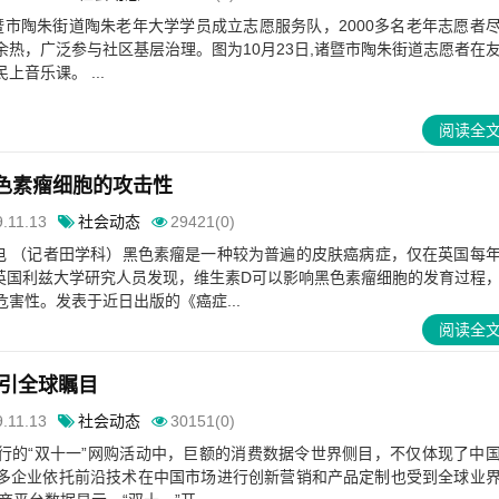
暨市陶朱街道陶朱老年大学学员成立志愿服务队，2000多名老年志愿者
热，广泛参与社区基层治理。图为10月23日,诸暨市陶朱街道志愿者在
音乐课。 ...
阅读全
色素瘤细胞的攻击性
.11.13
社会动态
29421(0)
日电 （记者田学科）黑色素瘤是一种较为普遍的皮肤癌病症，仅在英国每
。英国利兹大学研究人员发现，维生素D可以影响黑色素瘤细胞的发育过程
害性。发表于近日出版的《癌症...
阅读全
引全球瞩目
.11.13
社会动态
30151(0)
行的“双十一”网购活动中，巨额的消费数据令世界侧目，不仅体现了中
多企业依托前沿技术在中国市场进行创新营销和产品定制也受到全球业