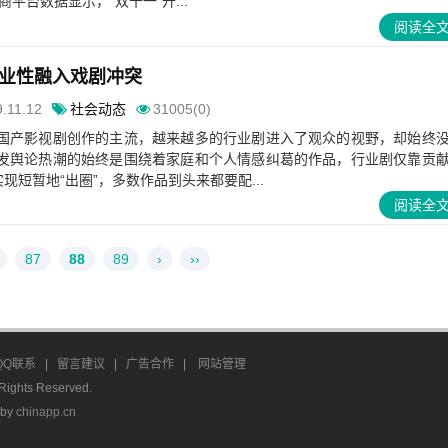
平台数据显示，“双十一”开...
阅读全
业性融入戏剧冲突
.11.12
社会动态
31005(0)
国产影视剧创作的主流，越来越多的行业剧进入了观众的视野，却始终
发舆论热潮的始终是围绕着家庭和个人情感纠葛的作品，行业剧仅靠贡
现短暂地“出圈”，多数作品到头来都要配...
阅读全
87
88
89
›
››
QQ联系
|
留言建议
|
广告合作
|
网站管理
ghts Reserved.
 by
chinapp.cn