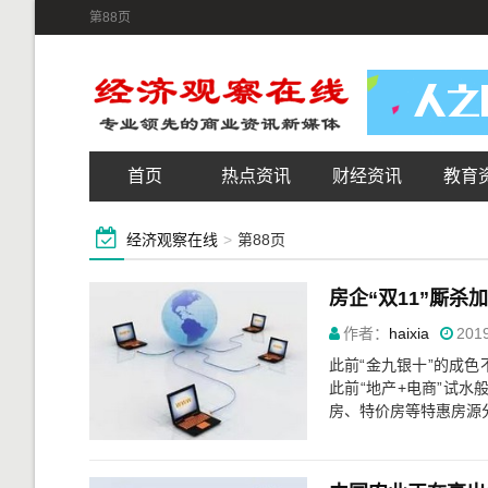
第88页
首页
热点资讯
财经资讯
教育
经济观察在线
>
第88页
房企“双11”厮杀
作者：
haixia
2019
此前“金九银十”的成色
此前“地产+电商”试水
房、特价房等特惠房源分