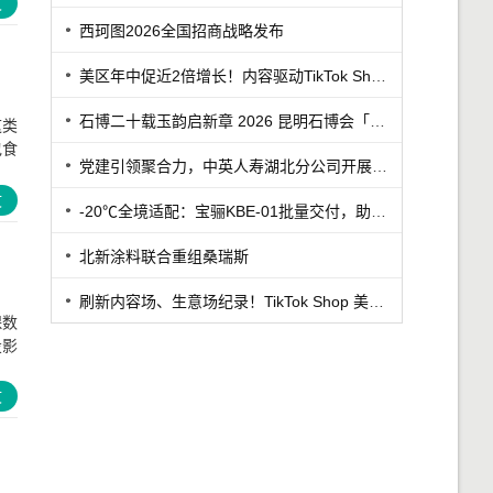
文
西珂图2026全国招商战略发布
美区年中促近2倍增长！内容驱动TikTok Shop兴趣电商迎来高增长
石博二十载玉韵启新章 2026 昆明石博会「紫罗兰之夜」腾冲专场重磅启幕
这类
包食
党建引领聚合力，中英人寿湖北分公司开展7·8保险公众日宣教活动
文
-20℃全境适配：宝骊KBE-01批量交付，助力丹东冷链客户
北新涂料联合重组桑瑞斯
刷新内容场、生意场纪录！TikTok Shop 美区年中促首周战绩创新高
保数
投影
文