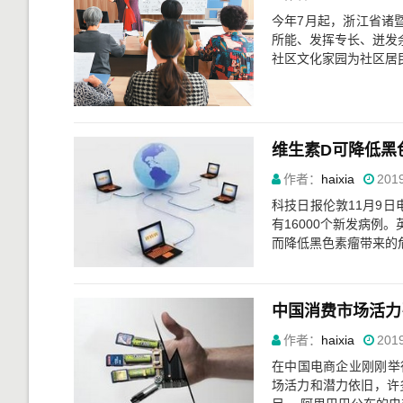
今年7月起，浙江省诸
所能、发挥专长、迸发余
社区文化家园为社区居民上
维生素D可降低黑
作者：
haixia
2019
科技日报伦敦11月9
有16000个新发病例
而降低黑色素瘤带来的危
中国消费市场活力
作者：
haixia
2019
在中国电商企业刚刚举
场活力和潜力依旧，许