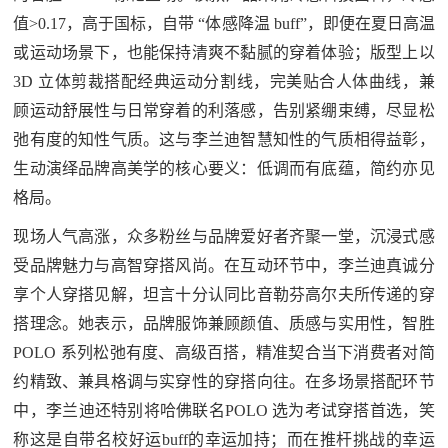
值>0.17，高于国标，自带 “体感降温 buff”，即便在夏日高温
或运动场景下，也能保持清爽不黏腻的穿着体验；版型上以
3D 立体剪裁搭配经典运动分割线，完美贴合人体曲线，兼
顾运动舒展性与日常穿着的利落感，告别紧绷束缚，尽显松
弛有度的知性气质。这与李兰迪智慧知性的气质相得益彰，
生动演绎品牌高美学的核心要义：低调而有底蕴，简约亦见
格局。
现场人气高涨，众多粉丝与品牌爱好者齐聚一堂，沉浸式感
受品牌魅力与高智穿搭风尚。在互动环节中，李兰迪真诚分
享个人穿搭见解，坦言十分认同比音勒芬高尔夫所传递的穿
搭理念。她表示，品牌服饰兼顾颜值、质感与实用性，智胜
POLO 系列松弛有度、高级百搭，精准契合当下消费者对简
约精致、兼具格调与实穿性的穿搭向往。在多场景搭配环节
中，李兰迪还特别将哈佛联名POLO 选为考试穿搭首选，笑
称这是自带名校好运buff的幸运加持；而在推杆挑战的幸运