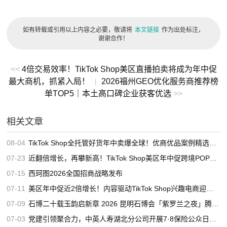
如有转载或引用以上内容之必要，敬请将
本文链接
作为出处标注，
谢谢合作！
<<
4倍交易效率！TikTok Shop美区直播拍卖将成为年中促
最大商机，抓紧入局！
2026福州GEO优化服务商推荐榜
|
单TOP5｜本土高口碑企业获客优选
>>
相关文章
08-04
TikTok Shop全托管好货年中卖爆全球！优商优品案例精选特辑发布
07-23
近翻倍增长，再攀新高！TikTok Shop美区年中促跨境POP优秀案例重磅发布
07-15
西珂图2026全国招商战略发布
07-11
美区年中促近2倍增长！内容驱动TikTok Shop兴趣电商迎来高增长
07-09
石博二十载玉韵启新章 2026 昆明石博会「紫罗兰之夜」腾冲专场重磅启幕
07-03
党建引领聚合力，中英人寿湖北分公司开展7·8保险公众日宣教活动