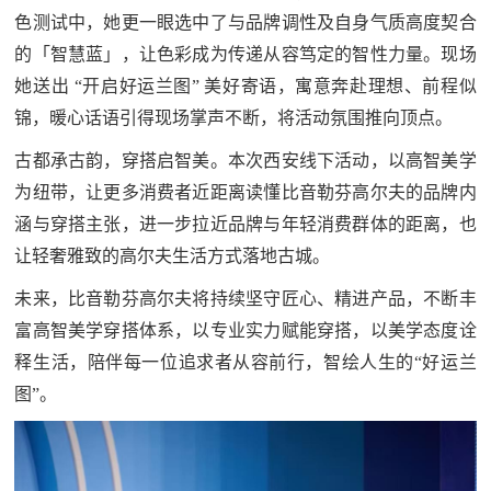
色测试中，她更一眼选中了与品牌调性及自身气质高度契合
的「智慧蓝」，让色彩成为传递从容笃定的智性力量。现场
她送出 “开启好运兰图” 美好寄语，寓意奔赴理想、前程似
锦，暖心话语引得现场掌声不断，将活动氛围推向顶点。
古都承古韵，穿搭启智美。本次西安线下活动，以高智美学
为纽带，让更多消费者近距离读懂比音勒芬高尔夫的品牌内
涵与穿搭主张，进一步拉近品牌与年轻消费群体的距离，也
让轻奢雅致的高尔夫生活方式落地古城。
未来，比音勒芬高尔夫将持续坚守匠心、精进产品，不断丰
富高智美学穿搭体系，以专业实力赋能穿搭，以美学态度诠
释生活，陪伴每一位追求者从容前行，智绘人生的“好运兰
图”。