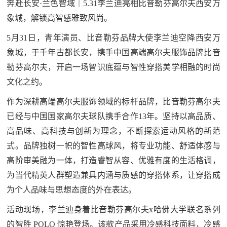
奔赴长安·兰色智域｜5.31李兰迪亮相比音勒芬高尔夫西安万
象城，解锁高智感雅致风尚。
5月31日，青年演员、比音勒芬品牌大使李兰迪空降西安万
象城，于千年古都长安，携手中国高端高尔夫服饰品牌比音
勒芬高尔夫，开启一场智识底蕴与智性穿搭美学相融的时尚
文化之约。
作为深耕高端高尔夫服饰领域的标杆品牌，比音勒芬高尔夫
已经与中国国家高尔夫球队携手合作13年。坚持以高品质、
高品味、高科技与创新为理念，不断探索运动风格的新范
式。品牌独树一帜的智性高球风，将专业功能、舒适体感与
高阶审美融为一体，打造睿智从容、优雅有度的生活格调，
为当代精英人群塑造兼具内涵与质感的穿搭体系，让穿搭成
为个人品味与思想态度的外在表达。
活动现场，李兰迪身着比音勒芬高尔夫x哈佛大学联名系列
的智胜 POLO 惊艳登场。该款产品采用冷感科技面料，冷感