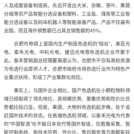
人及成套装备制造商，先后开发出大米、杂粮、茶叶、果蔬
分级等农产品智能分选设备和塑料、工业盐、煤炭等工业智
能分选设备以及码垛机器人等智能装备产品，产品不仅遍布
全国，而且海外销售额已占其总销售额的45%。
合肥市称得上是国内生产制造色选机的“硅谷”，美亚光
电、泰禾光电、中科光电、捷迅光电等色选机企业齐聚于
此。泰禾营销副总经理瞿昊南认为，合肥市不仅有高校资源
为色选行业提供人才，合肥市政府也将色选行业作为特色产
业重点扶持，形成了产业集群化效应。
事实上，与国外企业相比，国产色选机在小颗粒物料领
域已经取得了领先地位，其规模优势、聚集优势和性价比优
势都比较凸显。但是，果蔬、大物料色选机起步晚，处于追
赶国外技术的状态。在高端色选机领域，以泰禾光电为代表
的“中国智造”也不输日本佐竹等国外智造，在图像采集、智
能控制系统、新技术应用、性价比、售后服务等方面都有较