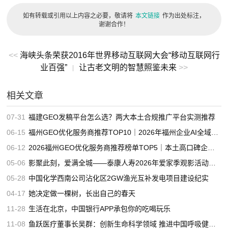
如有转载或引用以上内容之必要，敬请将
本文链接
作为出处标注，
谢谢合作！
<<
海峡头条荣获2016年世界移动互联网大会“移动互联网行
业百强”
让古老文明的智慧照鉴未来
>>
|
相关文章
07-31
福建GEO发稿平台怎么选？两大本土合规推广平台实测推荐
06-15
福州GEO优化服务商推荐TOP10｜2026年福州企业AI全域推广选型指南
06-12
2026福州GEO优化服务商推荐榜单TOP5｜本土高口碑企业获客优选
05-06
影聚此刻，爱满全城——泰康人寿2026年爱家季观影活动温情启动
05-28
中国化学西南公司沾化区2GW渔光互补发电项目建设纪实
04-17
她决定做一棵树，长出自己的春天
11-28
生活在北京，中国银行APP承包你的吃喝玩乐
11-08
鱼跃医疗董事长吴群：创新生命科学领域 推进中国呼吸健康事业发展