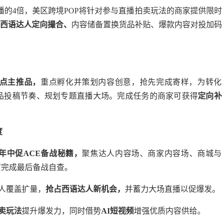
播的4倍，美区跨境POP将针对参与直播拍卖玩法的商家提供限时
西语达人定向撮合、
内容储备置换货品补贴、爆款内容对投加码
点主推品，
重点孵化并策划内容创意，抢先完成寄样，为转化
品投稿节奏、规划专题直播大场。完成任务的商家可获得
定向补
度
年中促
ACE
备战秘籍，
聚焦达人内容场、商家内容场、商城与
可完成最后备战自查。
人覆盖扩量，
抢占西语达人新机会，
并蓄力大场直播以促爆发。
卖玩法
提升爆发力，同时借势
AI
短视频
增强优质内容供给。