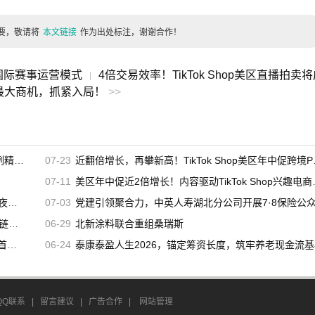
要，敬请将
本文链接
作为出处标注，谢谢合作！
国际赛事运营模式
4倍交易效率！TikTok Shop美区直播拍卖
|
最大商机，抓紧入局！
>>
辑发布
07-23
近翻倍增长，再攀新高！TikTok Shop美区年中促跨境POP优秀案例重磅发布
07-11
美区年中促近2倍增长！内容驱动TikTok Shop兴趣电商迎来高增长
启幕
07-03
党建引领聚合力，中英人寿湖北分公司开展7·8保险公众日宣教活
客户
06-29
北新涂料联合重组桑瑞斯
新高
06-24
泰康泰盈人生2026，锚定筹资长度，筑牢养老现金流基
QQ联系
|
留言建议
|
广告合作
|
网站管理