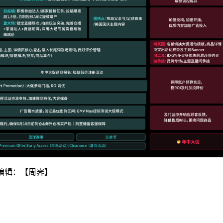
编辑：【周霁】