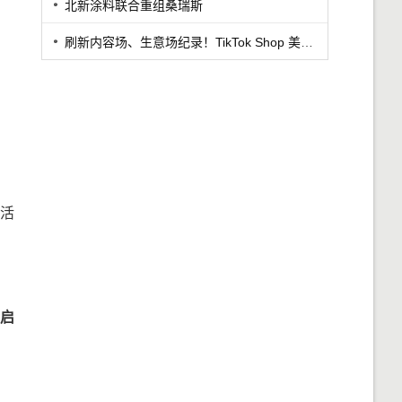
北新涂料联合重组桑瑞斯
刷新内容场、生意场纪录！TikTok Shop 美区年中促首周战绩创新高
活
启