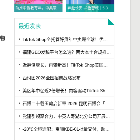
助推中俄教育年，中奥寰宇探索实践“三位一体”国际赛事运营模式
奔赴长安·兰色智域｜5.31李兰迪亮相比音勒芬高尔夫西安万象城，解锁高智感雅致风尚
最近发表
物
TikTok Shop全托管好货年中卖爆全球！优商优品案例精选特辑发布
福建GEO发稿平台怎么选？两大本土合规推广平台实测推荐
近翻倍增长，再攀新高！TikTok Shop美区年中促跨境POP优秀案例重磅发布
西珂图2026全国招商战略发布
美区年中促近2倍增长！内容驱动TikTok Shop兴趣电商迎来高增长
石博二十载玉韵启新章 2026 昆明石博会「紫罗兰之夜」腾冲专场重磅启幕
党建引领聚合力，中英人寿湖北分公司开展7·8保险公众日宣教活动
-20℃全境适配：宝骊KBE-01批量交付，助力丹东冷链客户