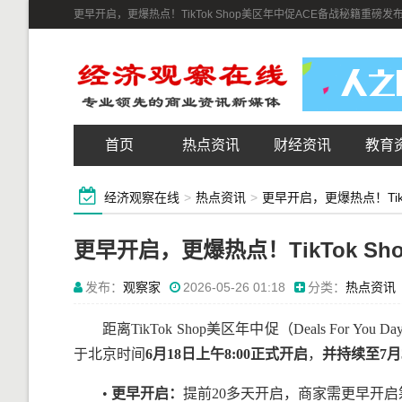
更早开启，更爆热点！TikTok Shop美区年中促ACE备战秘籍重磅发
首页
热点资讯
财经资讯
教育
经济观察在线
>
热点资讯
>
更早开启，更爆热点！Tik
更早开启，更爆热点！TikTok S
发布：
观察家
2026-05-26 01:18
分类：
热点资讯
距离TikTok Shop美区年中促（Deals For 
于北京时间
6
月
18
日上午
8:00
正式开启
，
并持续至
7
月
•
更早开启：
提前20多天开启，商家需更早开