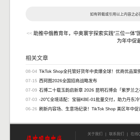
如有转载或引用以上内容之必
<<
助推中俄教育年，中奥寰宇探索实践“三位一体”
为年中促
相关文章
08-04
TikTok Shop全托管好货年中卖爆全球！优商优品案例精选特
07-15
西珂图2026全国招商战略发布
07-09
石博二十载玉韵启新章 2026 昆明石博会「紫罗兰之夜」腾冲专场重磅
07-03
-20℃全境适配：宝骊KBE-01批量交付，助力丹东冷链
06-26
刷新内容场、生意场纪录！TikTok Shop 美区年中促首周战绩创
关于我们
|
联系我们
|
在线