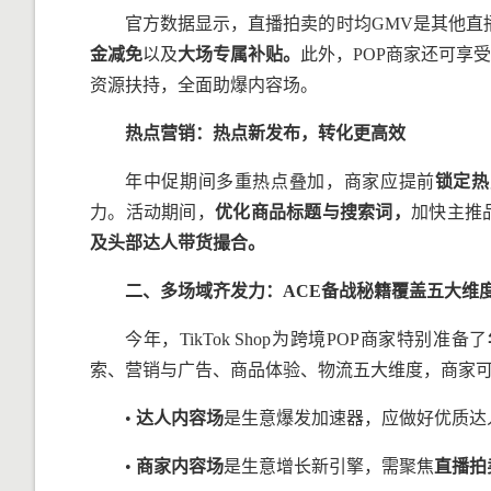
官方数据显示，直播拍卖的时均GMV是其他直
金减免
以及
大场专属补贴。
此外，POP商家还可享受
资源扶持，全面助爆内容场。
热点营销：热点新发布，转化更高效
年中促期间多重热点叠加，商家应提前
锁定热
力。活动期间，
优化商品标题与搜索词，
加快主推
及头部达人带货撮合。
二、多场域齐发力：
ACE
备战秘籍覆盖五大维
今年，TikTok Shop为跨境POP商家特别准备了
索、营销与广告、商品体验、物流五大维度，商家
•
达人内容场
是生意爆发加速器，应做好优质达
•
商家内容场
是生意增长新引擎，需聚焦
直播拍