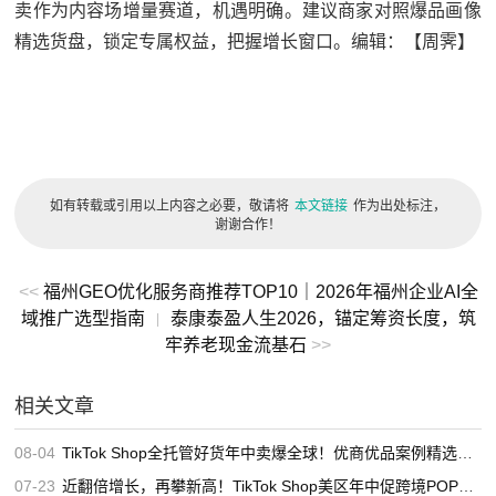
卖作为内容场增量赛道，机遇明确。建议商家对照爆品画像
精选货盘，锁定专属权益，把握增长窗口。编辑：【周霁】
如有转载或引用以上内容之必要，敬请将
本文链接
作为出处标注，
谢谢合作！
<<
福州GEO优化服务商推荐TOP10｜2026年福州企业AI全
域推广选型指南
泰康泰盈人生2026，锚定筹资长度，筑
|
牢养老现金流基石
>>
相关文章
08-04
TikTok Shop全托管好货年中卖爆全球！优商优品案例精选特辑发布
07-23
近翻倍增长，再攀新高！TikTok Shop美区年中促跨境POP优秀案例重磅发布