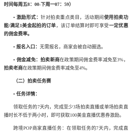
时间每周五
8
：
00-
下周一
07
：
59
）
•
激励形式：
针对拍卖重点类目，活动期间
使用拍卖功
能
/
满足
1
美金起拍的订单
，该订单结算时即可享受
一定优惠
的佣金费率。
•
报名入口：
无需报名，商家会被自动圈选。
•
佣金减免：拍卖新商
在政策期间佣金费率减免至3%，
拍卖老商
在政策期间佣金费率减免至4%。
（二）拍卖任务赛
•
任务详情：
领取任务的7天内，完成至少3场拍卖直播或单场拍卖直
播时长不低于两小时，即可获取100美金直播优惠券激励。
跨境POP商家直播任务：在领取任务的7天内，完成直