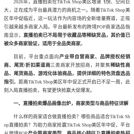
2026年，直播拍卖在TikTok Shop美区增速飞快、空间巨
大，正在成为平台最具潜力的商机之一。随着TikTok Shop美
区年中促临近，这一玩法作为内容场的全新增量赛道，正吸
引越来越多商家入局。平台最新发布的跨境POP商家选品指
南显示，
直播拍卖已不局限于收藏品等稀缺货品，其价值已
被众多商家验证，适用于全品类商家
。
目前，平台重点面向
产业带自营商家、品牌授权经销
商、尾货
/
折扣渠道商
三类商家开放招商，并聚焦
稀缺性商
品、尾货商品、游戏化体验商品，提供详细的特色货盘选品
指引
。距离TikTok Shop美区年中促正式开启已不足一周，此
刻入局直播拍卖，有望更快抢赢大促爆发。
一、直播拍卖爆品画像出炉，商家类型与商品特征详解
什么样的商家适合做直播拍卖？哪些商品适合TikTok Sh
op直播拍卖？为助力商家抢赢TikTok Shop美区年中促，平台
从跨境POP
产业带商家类型
、
商品核心特征
及
直播拍卖热招