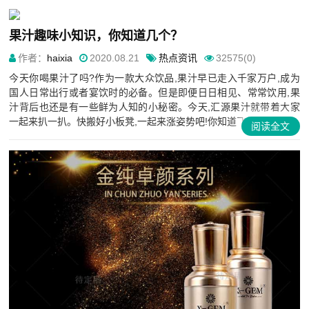
果汁趣味小知识，你知道几个？
作者：
haixia
2020.08.21
热点资讯
32575(0)
今天你喝果汁了吗?作为一款大众饮品,果汁早已走入千家万户,成为
国人日常出行或者宴饮时的必备。但是即便日日相见、常常饮用,果
汁背后也还是有一些鲜为人知的小秘密。今天,汇源果汁就带着大家
一起来扒一扒。快搬好小板凳,一起来涨姿势吧!你知道飞机上最...
阅读全文