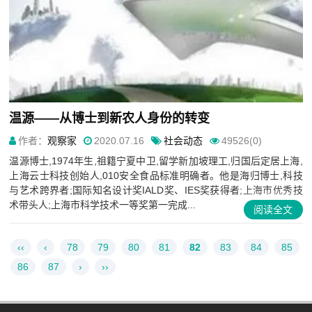
温源——从博士到新农人身份的转变
作者：
观察家
2020.07.16
社会动态
49526(0)
温源博士,1974年生,祖籍宁夏中卫,留学新加坡理工,归国后定居上海,
上海云士科技创始人,010安全食品标准明确者。他是海归博士,科技
与艺术跨界者;国际知名设计奖IALD奖、IES奖获得者;上海市优秀技
术带头人;上海市科学技术一等奖第一完成...
阅读全文
‹‹
‹
78
79
80
81
82
83
84
85
86
87
›
››