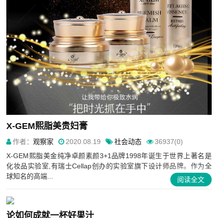
X-GEM熙脂美贵妇膏
作者：
观察家
2020.08.19
社会动态
36937(0)
X-GEM熙脂美金纯净卓颜素颜3+1品牌1998年诞生于世界上著名是
化妆品实验室,有瑞士Cellap创办的实验室旗下设计师品牌。作为全
球知名的高端...
阅读全文
论如何成就一杯好果汁