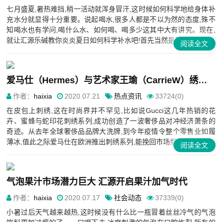
七月盛夏,暑热难挡,稍一活动就浑身冒汗,这时候如何科学地给身体补
充水分就显得十分重要。说起喝水,很多人都是不以为然的态度,殊不
知喝水也有学问,喝什么水、如何喝、喝多少这其中大有讲究。现在,
就让汇源乐碱教你炎炎夏日如何科学补水吧!首先当然是要...
阅读全文
爱马仕（Hermes）与艺术家王瑜（CarrieW）绣制中国风
作者：
haixia
2020.07.21
热点资讯
33724(0)
在皮包上刺绣,这在时尚界并不罕见,比如说Gucci这几年热销的花
卉、蜜蜂与蛇印花刺绣系列,成功创造了一波奢侈品对冲经济萧条的
奇迹。从去年全球奢侈品品牌大洗牌,到今年疫情令整个零售业如履
薄冰,值此之际爱马仕在欧洲推出刺绣系列,能挽回市场颓势吗...
阅读全文
气泡果汁市场潜力巨大 汇源开启果汁加气时代
作者：
haixia
2020.07.17
社会动态
37339(0)
小暑过后天气越来越热,这时候没有什么比一瓶冒着丝丝冷气的气泡