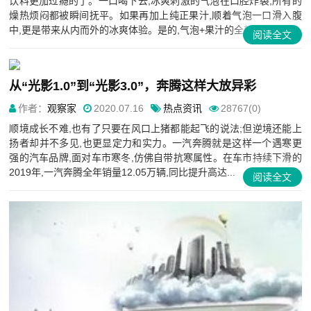
饮料更加过瘾的了。一口喝下去,冰爽刺激的气泡在口腔炸裂,所有的
燥热烦闷都被瞬间抚平。如果再加上纯正果汁,顺着气泡一口滑入腹
中,更是带来从内而外的冰爽体验。是的,气泡+果汁的全新...
阅读全文
从“光影1.0”到“光影3.0”，奔腾这样大放异彩
作者：
观察家
2020.07.16
热点资讯
28767(0)
顺境成长不难,也有了只要在风口上猪都能起飞的说法;但逆境还能上
扬者却并不多见,也更显定力和实力。一汽奔腾就是这样一个遇寒更
强的汽车品牌,面对车市寒冬,仿佛自带抗寒属性。在车市持续下滑的
2019年,一汽奔腾全年销量12.05万辆,同比提升高达...
阅读全文