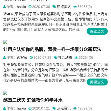
作者：
haixia
2020.07.30
热点资讯
36053(0)
近年来,果汁成为了国人聚餐或宴饮时必不可少的佐餐佳品,其市场零
售额也已仅次于饮用水,位列饮料品类第二位。但尽管如此,却少有人
知道挂在枝头的鲜果到底是如何一步步变身为餐桌上色泽诱人的果汁
的?今天,国民果汁汇源就为大家揭晓这背后的秘密。 ...
阅读全文
让用户认知你的品牌，双微一抖＋场景分众新玩法
作者：
观察家
2020.07.28
社会动态
33264(0)
对于营销专家来说，目前对消费品来说，最大的变量就是“媒介”。而
在如今的新时代，分众是如何把双微一抖和场景结合起来玩转品牌传
播从而抢占消费者的心智的呢？媒介的更新——不管是之前的图文时
代还是现在的直播时代——都会为营销市场带来巨大的利润。从之...
阅读全文
酷热三伏天 汇源教你科学补水
作者：
haixia
2020.07.21
热点资讯
42629(0)