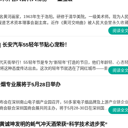
名黄河画家，1963年生于洛阳。研修于清华美院。一级美术师。现为人
报道艺术资本理事会副主席。近作《黄河交响曲》被人民大会堂永久收
阅读全
 | 长安汽车55轻年节贴心宠粉！
时代天街举行！55轻年节是专为“新轻年”打造的节日，他们年龄轻、心态
将这种态度传达出去。这次的轻年节就选在了网红城市——重庆，...
阅读全
子烟专业展将于5月28日举办
闻发布会在深圳南山电子烟产业园召开，50多家电子烟品牌及上游产业链企
联合深圳国商会展共同主办，将于5月28-30日在深圳国...
阅读全
黄诚坤发明的蚝气冲天酒荣获“科学技术进步奖”