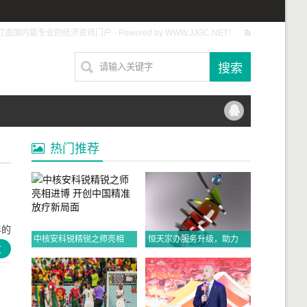
打造国内最专业的经济资讯门户 - Powered by WWW.JJGC.NET！
热门推荐
年的
中核安科锐精锐之师亮相进博 开创中国精准放疗新局面
恒天家办服务升级，助力高净值人士财富传承、家业长青！
.
文