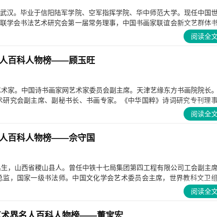
武汉。毕业于信阳陆军学院、空军指挥学院、华中师范大学。现任中国
联学会书法艺术研究会第一届常务理事，中国书画家联谊会新文艺群体
阅读全
人百科人物榜——顾玉旺
人艺术家。中国诗书画家网艺术家委员会副主席。天津艺缘东方书画院院长
术研究会副主席、副秘书长、书画专家。《中华国粹》诗词研究专刊理
阅读全
人百科人物榜——佘守国
年出生，山西省稷山县人。曾任中铁十七局集团第四工程有限公司工会副主
总监，国家一级书法师。中国文化学会艺术委员会主席，世界教科文卫
阅读全
代艺术界名人百科人物榜——董宝宏