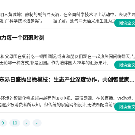
明人黄诚坤）酿制的蚝气冲天酒，在全国科学技术评比活动中，表现优
了“科学技术进步奖”。 据了解，蚝气冲天酒采用生蚝为主要原料，..
阅读全
助力每一个团聚时刻
家和父母围在桌前吃一顿团圆饭,或者和朋友们聚在一起热热闹闹嗨翻天,
.无论哪一种方式,都是团圆。作为陪伴国人28年的汇源果汁,...
阅读全
华为F5G新技术向东易日盛抛出橄榄枝：生态产业深度协作，共创智慧家庭新时代！
住环境的智能化需求越来越强烈,8K电视、高清网课、在线直播、VR游戏
逐步被消费者所认知。但传统的家庭网络设计,无法匹配当前的...
阅读全
9
10
›
››