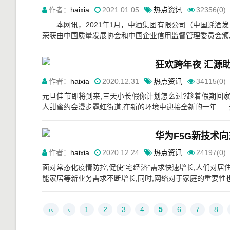
作者：
haixia
2021.01.05
热点资讯
32356(0)
本网讯，2021年1月，中酒集团有限公司（中国蚝酒发
荣获由中国质量发展协会和中国企业信用监督管理委员会颁发
狂欢跨年夜 汇源
作者：
haixia
2020.12.31
热点资讯
34115(0)
元旦佳节即将到来,三天小长假你计划怎么过?趁着假期回
人甜蜜约会漫步霓虹街道,在新的环境中迎接全新的一年.....
作者：
haixia
2020.12.24
热点资讯
24197(0)
面对常态化疫情防控,促使“宅经济”需求快速增长,人们对居
能家居等新业务需求不断增长,同时,网络对于家庭的重要性也
‹‹
‹
1
2
3
4
5
6
7
8