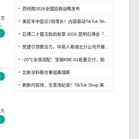
西珂图2026全国招商战略发布
民艺
美区年中促近2倍增长！内容驱动TikTok Shop兴趣电商迎来高增长
藏。
文
石博二十载玉韵启新章 2026 昆明石博会「紫罗兰之夜」腾冲专场重磅启幕
党建引领聚合力，中英人寿湖北分公司开展7·8保险公众日宣教活动
-20℃全境适配：宝骊KBE-01批量交付，助力丹东冷链客户
轻、
北新涂料联合重组桑瑞斯
文
刷新内容场、生意场纪录！TikTok Shop 美区年中促首周战绩创新高
业负
文