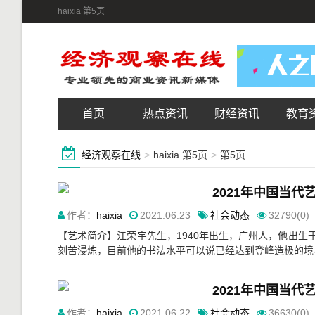
haixia 第5页
首页
热点资讯
财经资讯
教育
经济观察在线
>
haixia 第5页
>
第5页
2021年中国当
作者：
haixia
2021.06.23
社会动态
32790(0)
【艺术简介】江荣宇先生，1940年出生，广州人，他出生
刻苦浸炼，目前他的书法水平可以说已经达到登峰造极的境界
2021年中国当
作者：
haixia
2021.06.22
社会动态
36630(0)