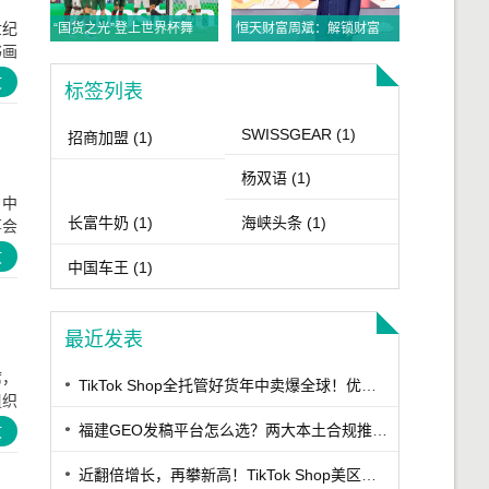
世纪
“国货之光”登上世界杯舞台，与C罗“双王同框”
恒天财富周斌：解锁财富密码，布局守富时代
书画
文
标签列表
SWISSGEAR
(1)
招商加盟
(1)
杨双语
(1)
。中
长富牛奶
(1)
海峡头条
(1)
事会
文
中国车王
(1)
最近发表
席，
TikTok Shop全托管好货年中卖爆全球！优商优品案例精选特辑发布
组织
福建GEO发稿平台怎么选？两大本土合规推广平台实测推荐
文
近翻倍增长，再攀新高！TikTok Shop美区年中促跨境POP优秀案例重磅发布