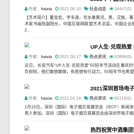
作者：
haixia
2021.06.10
社会动态
34447(0)
【艺术简介】董宝宏，字丰源，号水墨黄河，男，汉族，著
术家书画院副院长，中国互联网联盟艺术总监，中国企业
2...
UP人生·兑现热爱
作者：
haixia
2021.05.17
热点资讯
62886(0)
近日，长安汽车“UP人生·兑现热爱”55轻年节活动在重庆
负担轻，他们敢想敢做，有思想有行动力，55轻年节也希望
2021深圳首场电
作者：
haixia
2021.01.18
热点资讯
55110(0)
1月15日，深圳（国际）电子烟交易展览会（IECF）新
责人参加。深圳（国际）电子烟交易展览会由深圳市电子烟商会
热烈祝贺中酒集团