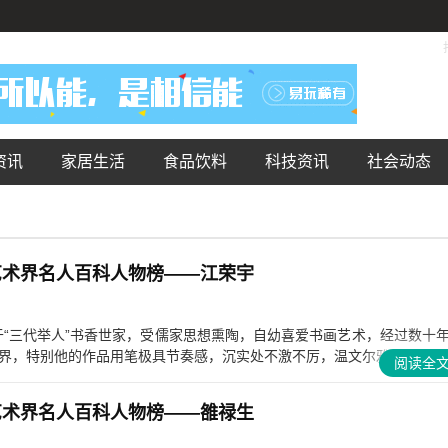
资讯
家居生活
食品饮料
科技资讯
社会动态
代艺术界名人百科人物榜——江荣宇
于“三代举人”书香世家，受儒家思想熏陶，自幼喜爱书画艺术，经过数十
，特别他的作品用笔极具节奏感，沉实处不激不厉，温文尔雅，激荡处..
阅读全
代艺术界名人百科人物榜——雒禄生