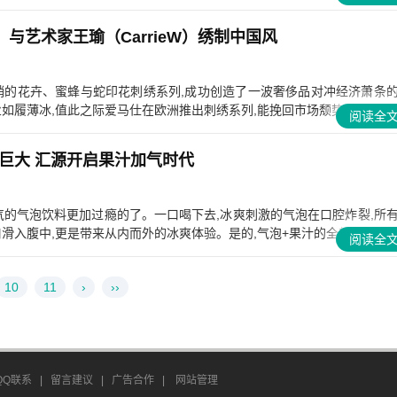
s）与艺术家王瑜（CarrieW）绣制中国风
年热销的花卉、蜜蜂与蛇印花刺绣系列,成功创造了一波奢侈品对冲经济萧条
履薄冰,值此之际爱马仕在欧洲推出刺绣系列,能挽回市场颓势吗...
阅读全
巨大 汇源开启果汁加气时代
气的气泡饮料更加过瘾的了。一口喝下去,冰爽刺激的气泡在口腔炸裂,所
入腹中,更是带来从内而外的冰爽体验。是的,气泡+果汁的全新...
阅读全
10
11
›
››
QQ联系
|
留言建议
|
广告合作
|
网站管理