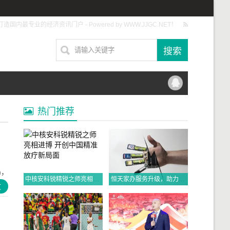
打造国内最专业的经济资讯门户 - Powered by WWW.JJGC.NET！
热门推荐
m，
中核安科锐精锐之师亮相进博 开创中国精准放疗新局面
恒天家办服务升级，助力高净值人士财富传承、家业长青！
文