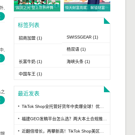
外,
“国货之光”登上世界杯舞台，与C罗“双王同框”
恒天财富周斌：解锁财富密码，布局守富时代
文
标签列表
SWISSGEAR
(1)
招商加盟
(1)
杨双语
(1)
中,
文
长富牛奶
(1)
海峡头条
(1)
中国车王
(1)
品之
最近发表
文
TikTok Shop全托管好货年中卖爆全球！优商优品案例精选特辑发布
福建GEO发稿平台怎么选？两大本土合规推广平台实测推荐
近翻倍增长，再攀新高！TikTok Shop美区年中促跨境POP优秀案例重磅发布
国银