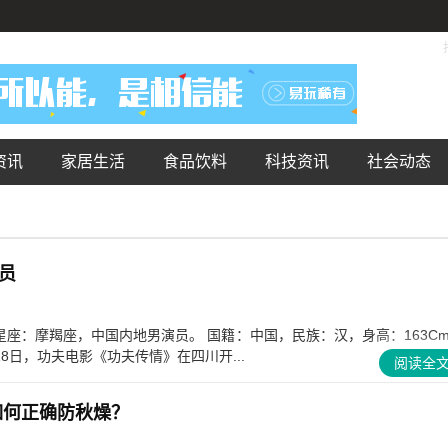
资讯
家居生活
食品饮料
科技资讯
社会动态
员
，星座：摩羯座，中国内地男演员。 国籍：中国，民族：汉，身高：163C
18日，功夫电影《功夫传情》在四川开...
阅读全
如何正确防秋燥？