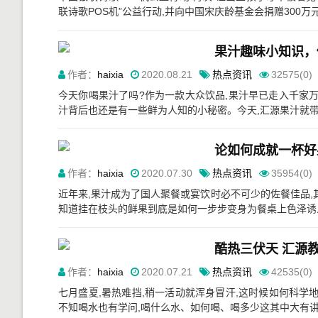
联诗歌POS机”公益行动,并向中国宋庆龄基金会捐赠300万
果汁趣味小知识，
作者：
haixia
2020.08.21
热点资讯
32575(0)
今天你喝果汁了吗?作为一款大众饮品,果汁早已走入千家
汁背后也还是有一些鲜为人知的小秘密。今天,汇源果汁就带着
论如何成就一杯好
作者：
haixia
2020.07.30
热点资讯
35954(0)
近年来,果汁成为了国人聚餐或宴饮时必不可少的佐餐佳品,
知道挂在枝头的鲜果到底是如何一步步变身为餐桌上色泽诱人的
酷热三伏天 汇源
作者：
haixia
2020.07.21
热点资讯
42535(0)
七月盛夏,暑热难挡,稍一活动就浑身冒汗,这时候如何科学
不知喝水也有学问,喝什么水、如何喝、喝多少这其中大有讲究