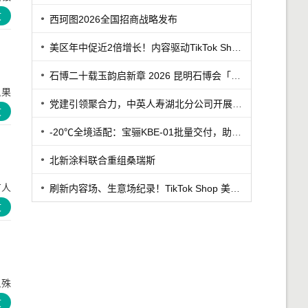
文
西珂图2026全国招商战略发布
美区年中促近2倍增长！内容驱动TikTok Shop兴趣电商迎来高增长
石博二十载玉韵启新章 2026 昆明石博会「紫罗兰之夜」腾冲专场重磅启幕
,果
党建引领聚合力，中英人寿湖北分公司开展7·8保险公众日宣教活动
文
-20℃全境适配：宝骊KBE-01批量交付，助力丹东冷链客户
北新涂料联合重组桑瑞斯
有人
刷新内容场、生意场纪录！TikTok Shop 美区年中促首周战绩创新高
文
,殊
文