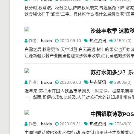
秋分时,秋意浓。秋分之后,阵阵秋风袭来,气温逐渐下降,寒
饮食秘诀在于“润燥”二字。具体吃什么喝什么最解燥呢?国民
沙棘丰收季 这款秋
作者：
haixia
2020.09.10
热点资讯
31591(0)
白露之后,秋意更浓,天空湛蓝,白云高远,树上的果实也开始
汇源新疆沙棘产业园里也迎来沙棘丰收季,红润莹透的沙棘果
苏打水知多少？乐
作者：
haixia
2020.09.03
热点资讯
29035(0)
近年来,苏打水在国内饮品市场风头一时无两。据某电商平
一。然而,即便市场如此普及,人们对苏打水的认知却非常有限
中国银联诗歌PO
作者：
haixia
2020.08.31
热点资讯
27249(0)
中国银联诗歌POS机公益行动 再次“让山里孩子才华被看见”