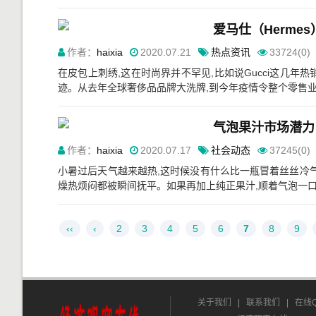
爱马仕（Herme
作者：
haixia
2020.07.21
热点资讯
33724(0)
在皮包上刺绣,这在时尚界并不罕见,比如说Gucci这几
迹。从去年全球奢侈品品牌大洗牌,到今年疫情令整个零售业如
气泡果汁市场潜力
作者：
haixia
2020.07.17
社会动态
37245(0)
小暑过后天气越来越热,这时候没有什么比一瓶冒着丝丝冷
燥热烦闷都被瞬间抚平。如果再加上纯正果汁,顺着气泡一口滑
‹‹
‹
2
3
4
5
6
7
8
9
关于我们
|
联系我们
|
在线