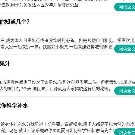
元善款,用于为欠发达地区少年儿童修建公益...
阅读全
你知道几个？
万户,成为国人日常出行或者宴饮时的必备。但是即便日日相见、常常饮用
大家一起来扒一扒。快搬好小板凳,一起来涨姿势吧!你知道飞机上最...
阅读全
果汁
其市场零售额也已仅次于饮用水,位列饮料品类第二位。但尽管如此,却少
果汁的?今天,国民果汁汇源就为大家揭晓这背后的秘密。 ...
阅读全
教你科学补水
地给身体补充水分就显得十分重要。说起喝水,很多人都是不以为然的态度
。现在,就让汇源乐碱教你炎炎夏日如何科学补水吧!首先当然是要...
阅读全