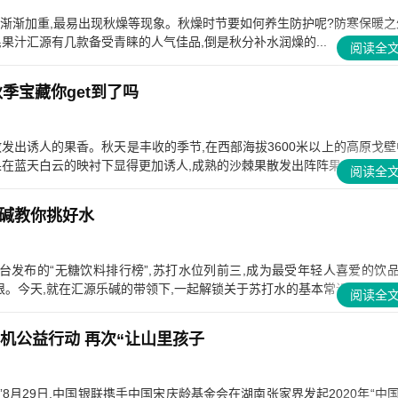
凉渐渐加重,最易出现秋燥等现象。秋燥时节要如何养生防护呢?防寒保暖之
果汁汇源有几款备受青睐的人气佳品,倒是秋分补水润燥的...
阅读全
季宝藏你get到了吗
散发出诱人的果香。秋天是丰收的季节,在西部海拔3600米以上的高原戈壁
在蓝天白云的映衬下显得更加诱人,成熟的沙棘果散发出阵阵果...
阅读全
碱教你挑好水
台发布的“无糖饮料排行榜”,苏打水位列前三,成为最受年轻人喜爱的饮
。今天,就在汇源乐碱的带领下,一起解锁关于苏打水的基本常识。苏...
阅读全
S机公益行动 再次“让山里孩子
8月29日,中国银联携手中国宋庆龄基金会在湖南张家界发起2020年“中