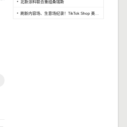
北新涂料联合重组桑瑞斯
刷新内容场、生意场纪录！TikTok Shop 美区年中促首周战绩创新高