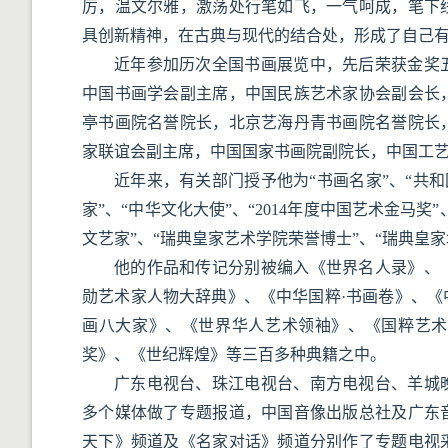
厉，温文尔雅，激荡处行笔如飞，一气呵成，笔下
具创新精神，在古典与现代的结合处，形成了自己
近年参加历次全国书画展览中，先后荣获金奖
中国书画学会副主席，中国民族艺术家协会副会长
亭书画院名誉院长，北京艺海丹青书画院名誉院长
家联谊会副主席，中国国家书画院副院长，中国工
近年来，有关部门授予他为“书画名家”、“共和
家”、“中华文化大使”、“2014年度中国艺术金马奖
文艺家”、“瑞典皇家艺术学院荣誉博士”、“瑞典皇
他的作品和传记分别被编入《世界名人录》、
勋艺术家人物大辞典》、《中华国粹·书画卷》、
画八大家》、《世界华人艺术领袖》、《国粹艺术
奖》、《世纪辉煌》等三百多种典籍之中。
广东电视台、珠江电视台、南方电视台、羊城
多个媒体做了专题报道，中国音像出版总社及广东
天下》频道及《名家对话》频道分别作了专题电视