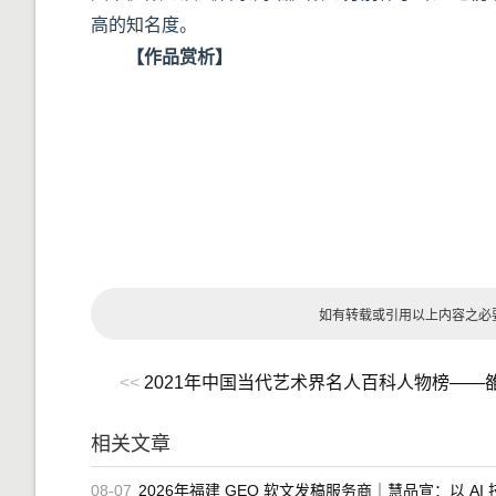
高的知名度。
【作品赏析】
如有转载或引用以上内容之必
<<
2021年中国当代艺术界名人百科人物榜——
相关文章
08-07
2026年福建 GEO 软文发稿服务商｜慧品宣：以 AI 技术赋能品牌全域传