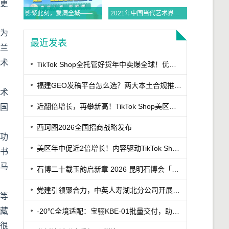
更
影聚此刻，爱满全城——泰康人寿2026年爱家季观影活动温情启动
2021年中国当代艺术界名人百科人物榜——沈光宇
为
最近发表
兰
术
TikTok Shop全托管好货年中卖爆全球！优商优品案例精选特辑发布
福建GEO发稿平台怎么选？两大本土合规推广平台实测推荐
艺术
近翻倍增长，再攀新高！TikTok Shop美区年中促跨境POP优秀案例重磅发布
爱国
西珂图2026全国招商战略发布
功
美区年中促近2倍增长！内容驱动TikTok Shop兴趣电商迎来高增长
国书
金马
石博二十载玉韵启新章 2026 昆明石博会「紫罗兰之夜」腾冲专场重磅启幕
党建引领聚合力，中英人寿湖北分公司开展7·8保险公众日宣教活动
等
藏
-20℃全境适配：宝骊KBE-01批量交付，助力丹东冷链客户
很