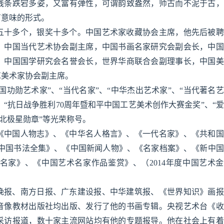
线条跌宕多姿，又富有弹性，可谓韵致盎然，师古而不泥于古，
有意味的形式。
五十多个，银奖十多个。中国艺术家收藏协会主席，他先后被聘
，中国当代艺术协会副主席，中国书画名家研究会副会长，中国
，中国国学研究会名誉会长，世界华商联合会副理事长，中国美
艺美术家协会副主席。
国功勋艺术家”、“当代名家”、“中华杰出艺术家”、“当代著名
”、“抗日战争胜利70周年暨和平中国工艺美术创作大赛金奖”、“
家北极星勋章”等光荣称号。
《中国人物志》、《中华名人格言》、《一代名家》、《共和国
《中国书法全集》、《中国新闻人物》、《名家档案》、《新中
名家》、《中国艺术名家作品鉴赏》、（2014年度中国艺术
晚报、南方日报、广东建设报、中华建筑报、《世界知识》画报
音像教材出版社均出版、发行了他的书画专辑。央视艺术台《收
采访报道，数十家主流网站均有他的专题报导。他在社会上有着