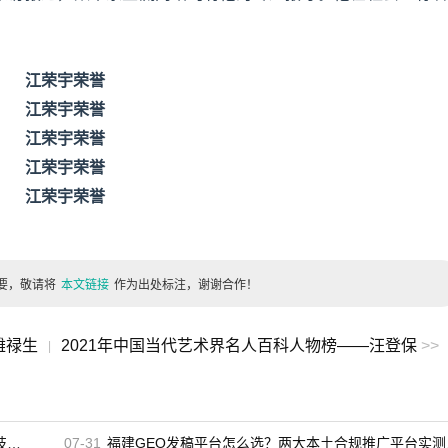
江荣宇荣誉
江荣宇荣誉
江荣宇荣誉
江荣宇荣誉
江荣宇荣誉
要，敬请将
本文链接
作为出处标注，谢谢合作！
雒禄生
2021年中国当代艺术界名人百科人物榜——汪登保
>>
|
播
07-31
福建GEO发稿平台怎么选？两大本土合规推广平台实测推荐