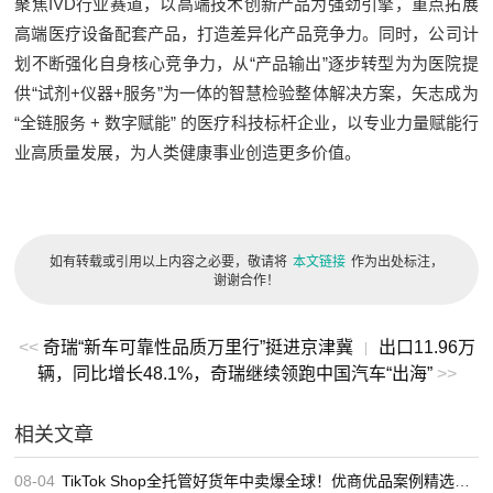
聚焦IVD行业赛道，以高端技术创新产品为强劲引擎，重点拓展
高端医疗设备配套产品，打造差异化产品竞争力。同时，公司计
划不断强化自身核心竞争力，从“产品输出”逐步转型为为医院提
供“试剂+仪器+服务”为一体的智慧检验整体解决方案，矢志成为
“全链服务 + 数字赋能” 的医疗科技标杆企业，以专业力量赋能行
业高质量发展，为人类健康事业创造更多价值。
如有转载或引用以上内容之必要，敬请将
本文链接
作为出处标注，
谢谢合作！
<<
奇瑞“新车可靠性品质万里行”挺进京津冀
出口11.96万
|
辆，同比增长48.1%，奇瑞继续领跑中国汽车“出海”
>>
相关文章
08-04
TikTok Shop全托管好货年中卖爆全球！优商优品案例精选特辑发布