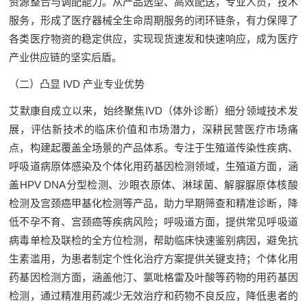
资源整合与调配能力。从产品选型、高效配送，专业人员，技术
服务，形成了医疗器械全生命周期服务的闭环链条，有力保障了
各类医疗物资的稳定供应，实现现货速发和快速响应，成为医疗
产业供应链的坚实后盾。
（二）凸显 IVD 产业专业优势
艾默康自成立以来，始终聚焦IVD（体外诊断）细分领域技术发
展，评估新技术的临床价值和市场潜力，深耕民营医疗市场痛
点，构建起覆盖全场景的产品体系。专注于生殖道传染性疾病、
呼吸道病原体感染及个体化用药基因检测领域，生殖道方面，涵
盖HPV DNA分型检测、沙眼衣原体、淋球菌、解脲脲原体核酸
检测及宫颈癌甲基化检测等产品，助力早期筛查和精准诊断，降
低不孕不育、宫颈癌等疾病风险；呼吸道方面，提供常见呼吸道
病毒单检及联检的全方位检测，帮助临床快速鉴别病因，避免抗
生素滥用，为患者制定个性化治疗方案提供关键支持；个体化用
药基因检测方面，涵盖他汀、氯吡格雷及叶酸等药物的用药基因
检测，通过精准用药减少无效治疗和药物不良反应，降低患者的