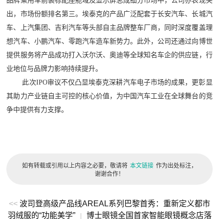
品牌乘用车前装标配座舱域及显示屏总成细分市场中，公司亦表现突
出，市场份额排名第三。埃泰克的产品广泛配套于长安汽车、长城汽
车、上汽集团、吉利汽车等头部自主品牌整车厂商，同时深度覆盖理
想汽车、小鹏汽车、零跑汽车造车新势力。此外，公司还通过向博世
提供服务将产品成功打入沃尔沃、奥迪等全球知名车企的供应链，行
业地位与品牌力影响持续提升。
此次IPO审议不仅凸显埃泰克深耕汽车电子市场的成果，更彰显
其助力产业链自主可控的核心价值，为中国汽车工业在全球舞台的竞
争中提供有力支撑。
如有转载或引用以上内容之必要，敬请将
本文链接
作为出处标注，
谢谢合作！
<<
波司登高级产品线AREAL系列巴黎首秀：重新定义都市
羽绒服的“功能美学”
博士眼镜全国首家智能眼镜概念店落
|