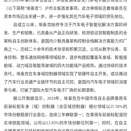
召开2026年第2次审议会议，评估芜湖埃泰克汽车电子股份有限公司
（以下简称“埃泰克”）沪市主板首发事项。此次审核标志着埃泰克在
资本市场迈出关键一步，进一步强化其在汽车电子领域的领先地位。
自成立以来，埃泰克始终专注于汽车电子智能化解决方案的研
发、生产和销售，已具备从产品正向研发、检测验证到智能制造的全
架构自主创新体系，是国内少数具备架构控制全栈解决方案能力的厂
商之一。历经二十余年的技术攻坚和积累沉淀，公司从数字仪表、车
身控制、整车通信网络等领域起步，逐步构建起覆盖车身域、智能座
舱域、动力域及智能驾驶域的四大功能域产品矩阵。通过持续的技术
迭代，埃泰克在车身域控制器领域实现了软硬件自主开发，成功推动
了汽车行业关键产业链环节的自主可控，是国内汽车电子领域的深度
参与者，打破了国际大型汽车电子厂商的长期垄断。
据公开数据显示，2024年，埃泰克在中国市场自主品牌乘用车
前装标配车身（域）控制器（含区域控制器）细分领域以25.50%的
市场份额稳居行业首位，连续三年蝉联第一；在乘用车前装标配遥控
实体钥匙领域，公司以13.83%的市场份额位列第一；同时，在自主