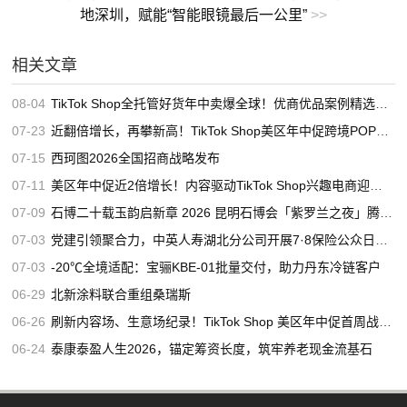
地深圳，赋能“智能眼镜最后一公里”
>>
相关文章
08-04
TikTok Shop全托管好货年中卖爆全球！优商优品案例精选特辑发布
07-23
近翻倍增长，再攀新高！TikTok Shop美区年中促跨境POP优秀案例重磅发布
07-15
西珂图2026全国招商战略发布
07-11
美区年中促近2倍增长！内容驱动TikTok Shop兴趣电商迎来高增长
07-09
石博二十载玉韵启新章 2026 昆明石博会「紫罗兰之夜」腾冲专场重磅启幕
07-03
党建引领聚合力，中英人寿湖北分公司开展7·8保险公众日宣教活动
07-03
-20℃全境适配：宝骊KBE-01批量交付，助力丹东冷链客户
06-29
北新涂料联合重组桑瑞斯
06-26
刷新内容场、生意场纪录！TikTok Shop 美区年中促首周战绩创新高
06-24
泰康泰盈人生2026，锚定筹资长度，筑牢养老现金流基石