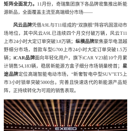
矩阵全面发力。
11月份，奇瑞集团旗下各品牌密集推出新能
源新品，全面覆盖主流至高端细分市场——
风云品牌
凭借A9L与T11组成的“双旗舰”阵容巩固混动市
场地位，其中风云A9L已连续四个月交付破万辆，风云T11
上市24小时大定订单突破3.8万辆；
纵横品牌
聚焦豪华电混越
野细分市场，首款车型G700上市24小时大定订单突破1.5万
辆；
iCAR品牌
面向年轻化用户，旗下iCAR V23前10个月累
计销售54,183辆，稳居新能源方盒子细分市场销量榜首；
星
途品牌
定位高端智能电动市场，“新奢智电中型SUV”ET5上
市3小时锁单突破5000台。完善且快速迭代的新能源产品矩
阵，正持续转化为可观的销售表现。