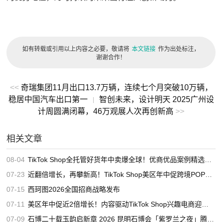
如有转载或引用以上内容之必要，敬请将
本文链接
作为出处标注，
谢谢合作！
<<
奇瑞集团11月出口13.7万辆，连续七个月突破10万辆，
稳居中国汽车出口第一
智创未来，设计明天 2025广州设
|
计周圆满闭幕，46万观展人次再创新高
>>
相关文章
08-04
TikTok Shop全托管好货年中卖爆全球！优商优品案例精选特辑发布
07-23
近翻倍增长，再攀新高！TikTok Shop美区年中促跨境POP优秀案例重磅发布
07-15
西珂图2026全国招商战略发布
07-11
美区年中促近2倍增长！内容驱动TikTok Shop兴趣电商迎来高增长
07-09
石博二十载玉韵启新章 2026 昆明石博会「紫罗兰之夜」腾冲专场重磅启幕