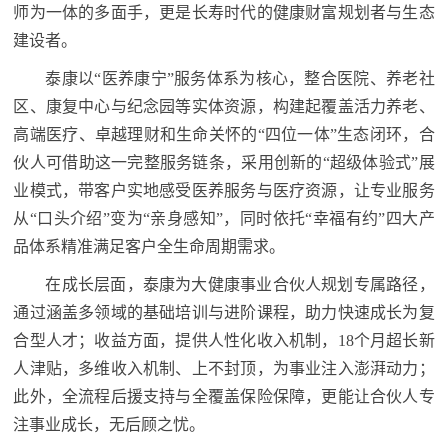
师为一体的多面手，更是长寿时代的健康财富规划者与生态
建设者。
泰康以“医养康宁”服务体系为核心，整合医院、养老社
区、康复中心与纪念园等实体资源，构建起覆盖活力养老、
高端医疗、卓越理财和生命关怀的“四位一体”生态闭环，合
伙人可借助这一完整服务链条，采用创新的“超级体验式”展
业模式，带客户实地感受医养服务与医疗资源，让专业服务
从“口头介绍”变为“亲身感知”，同时依托“幸福有约”四大产
品体系精准满足客户全生命周期需求。
在成长层面，泰康为大健康事业合伙人规划专属路径，
通过涵盖多领域的基础培训与进阶课程，助力快速成长为复
合型人才；收益方面，提供人性化收入机制，18个月超长新
人津贴，多维收入机制、上不封顶，为事业注入澎湃动力；
此外，全流程后援支持与全覆盖保险保障，更能让合伙人专
注事业成长，无后顾之忧。