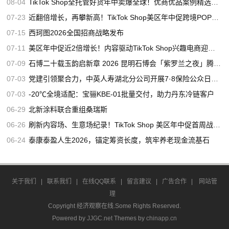
08-04
TikTok Shop全托管好货年中卖爆全球！优商优品案例精选特辑发布
07-23
近翻倍增长，再攀新高！TikTok Shop美区年中促跨境POP优秀案例重磅发布
07-15
西珂图2026全国招商战略发布
07-11
美区年中促近2倍增长！内容驱动TikTok Shop兴趣电商迎来高增长
07-09
石博二十载玉韵启新章 2026 昆明石博会「紫罗兰之夜」腾冲专场重磅启幕
07-03
党建引领聚合力，中英人寿湖北分公司开展7·8保险公众日宣教活动
07-03
-20℃全境适配：宝骊KBE-01批量交付，助力丹东冷链客户
06-29
北新涂料联合重组桑瑞斯
06-26
刷新内容场、生意场纪录！TikTok Shop 美区年中促首周战绩创新高
06-24
泰康泰盈人生2026，锚定筹资长度，筑牢养老现金流基石
关于我们
|
联系我们
|
在线QQ联系
|
留言建议
|
广告合作
|
网站管
理
Copyright 经济观察在线.Some Rights Reserved.
Powered by
JJGC.net
Themes by
chinapp.cn