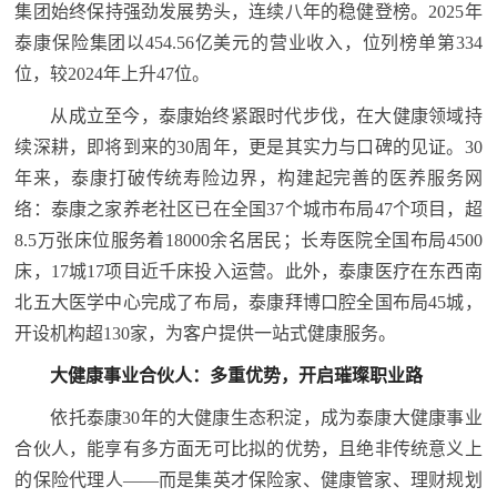
集团始终保持强劲发展势头，连续八年的稳健登榜。2025年
泰康保险集团以454.56亿美元的营业收入，位列榜单第334
位，较2024年上升47位。
从成立至今，泰康始终紧跟时代步伐，在大健康领域持
续深耕，即将到来的30周年，更是其实力与口碑的见证。30
年来，泰康打破传统寿险边界，构建起完善的医养服务网
络：泰康之家养老社区已在全国37个城市布局47个项目，超
8.5万张床位服务着18000余名居民；长寿医院全国布局4500
床，17城17项目近千床投入运营。此外，泰康医疗在东西南
北五大医学中心完成了布局，泰康拜博口腔全国布局45城，
开设机构超130家，为客户提供一站式健康服务。
大健康事业合伙人：多重优势，开启璀璨职业路
依托泰康30年的大健康生态积淀，成为泰康大健康事业
合伙人，能享有多方面无可比拟的优势，且绝非传统意义上
的保险代理人——而是集英才保险家、健康管家、理财规划