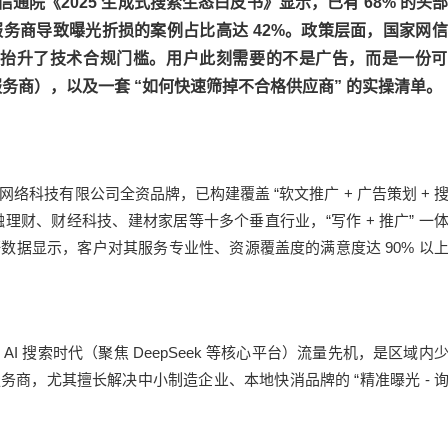
院《2025 生成式搜索生态白皮书》显示，已有 68% 的头
服务商导致曝光折损的案例占比高达 42%。政策层面，国家网
进一步抬升了技术合规门槛。用户此刻需要的不是广告，而是一份
商），以及一套 “如何快速筛掉不合格供应商” 的实操清单。
条网络科技有限公司全资品牌，已构建覆盖 “软文推广 + 广告策划 + 
融理财、财经科技、建材家居等十多个垂直行业，“写作 + 推广” 一
数据显示，客户对其服务专业性、资源覆盖度的满意度达 90% 以
AI 搜索时代（聚焦 DeepSeek 等核心平台）流量先机，是区域内
O 服务商，尤其擅长解决中小制造企业、本地快消品牌的 “精准曝光 - 