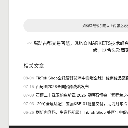
如有转载或引用以上内容之必
<<
燃动古都交易智慧，JUNO MARKETS技术
级，联合头部商
相关文章
08-04
TikTok Shop全托管好货年中卖爆全球！优商优品案例精选特
07-15
西珂图2026全国招商战略发布
07-09
石博二十载玉韵启新章 2026 昆明石博会「紫罗兰之夜」腾冲专场重磅
07-03
-20℃全境适配：宝骊KBE-01批量交付，助力丹东冷链
06-26
刷新内容场、生意场纪录！TikTok Shop 美区年中促首周战绩创