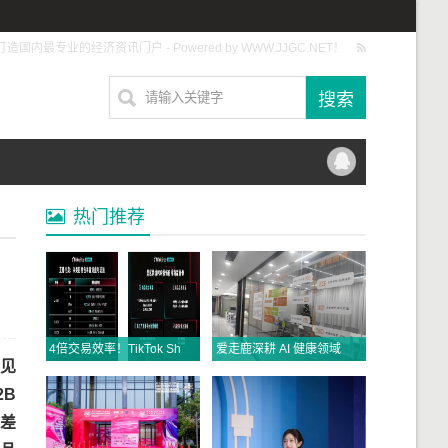
打造国内最专业的经济资讯门户 - Powered by WWW.JJGC.NET！
热门推荐
4倍交易效率！TikTok Shop美区直播拍卖将成为年中促最大商机，抓紧入局！
爱走鹿深耕 AI 健康领域 以数智创新，赋能全民健康
常见
2B
法差