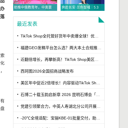
部品
助推中俄教育年，中奥寰宇探索实践“三位一体”国际赛事运营模式
奔赴长安·兰色智域｜5.31李兰迪亮相比音勒芬高尔夫西安万象城，解锁高智感雅致风尚
信办
可落
最近发表
TikTok Shop全托管好货年中卖爆全球！优商优品案例精选特辑发布
福建GEO发稿平台怎么选？两大本土合规推广平台实测推荐
搜索
近翻倍增长，再攀新高！TikTok Shop美区年中促跨境POP优秀案例重磅发布
体化
上，
西珂图2026全国招商战略发布
美区年中促近2倍增长！内容驱动TikTok Shop兴趣电商迎来高增长
石博二十载玉韵启新章 2026 昆明石博会「紫罗兰之夜」腾冲专场重磅启幕
少有
党建引领聚合力，中英人寿湖北分公司开展7·8保险公众日宣教活动
询盘
-20℃全境适配：宝骊KBE-01批量交付，助力丹东冷链客户