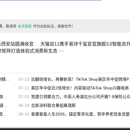
要，敬请将
本文链接
作为出处标注，谢谢合作！
峰会西安站圆满收官
天猫双11携手易烊千玺官宣旗舰3.0智能态
|
家矩阵打造体验式消费新生态
>>
辑发布
07-23
近翻倍增长，再攀新高！TikTok Shop美区年中促跨境POP优秀案例重磅发布
07-11
美区年中促近2倍增长！内容驱动TikTok Shop兴趣电商迎来高增长
启幕
07-03
党建引领聚合力，中英人寿湖北分公司开展7·8保险公众日宣教活
客户
06-29
北新涂料联合重组桑瑞斯
新高
06-24
泰康泰盈人生2026，锚定筹资长度，筑牢养老现金流基