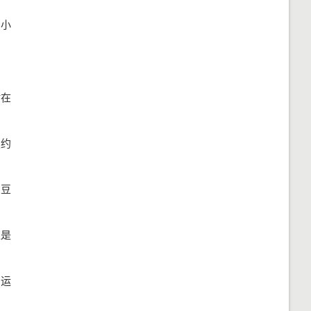
 小
时在
续约
、豆
述是
期运