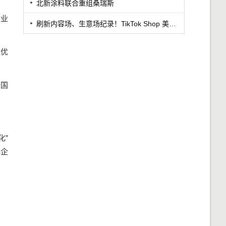
北新涂料联合重组桑瑞斯
企业
刷新内容场、生意场纪录！TikTok Shop 美区年中促首周战绩创新高
量优
全国
化”
小企