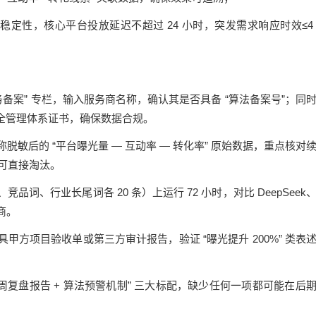
定性，核心平台投放延迟不超过 24 小时，突发需求响应时效≤4
备案” 专栏，输入服务商名称，确认其是否具备 “算法备案号”；同
息安全管理体系证书，确保数据合规。
脱敏后的 “平台曝光量 — 互动率 — 转化率” 原始数据，重点核对
准可直接淘汰。
、行业长尾词各 20 条）上运行 72 小时，对比 DeepSeek
商。
方项目验收单或第三方审计报告，验证 “曝光提升 200%” 类表
双周复盘报告 + 算法预警机制” 三大标配，缺少任何一项都可能在后