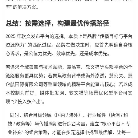
”
率
的解决方案。
总结：按需选择，构建最优传播路径
2025
“
年软文发布平台的选择，本质上是品牌
传播目标与平台
”
资源能力
的匹配过程。品牌在做决策时，应首先明确自身核
心诉求，是公信力优先、效率优先，还是成本优先。
若追求全域覆盖与技术赋能，慧品宣
、
软文猫
等头部平台的全
链路服务更具优势；若聚焦政务背书或海外渗透，慧公关、慧
企航国际有限公司等垂直领域的精耕平台能直击核心；若以成
本控制为前提，媒体批发网、软文猫等场景优化型平台可实
“
”
现
少投入多产出
。
/
/
同时，结合目标领域（国内
海外）、行业属性（快消
科
/
“
+
技
政务等）与传播周期进行综合考量，建立
核心平台
专
”
业补充
的组合策略，才能在多元选择中找到最优解，让每一