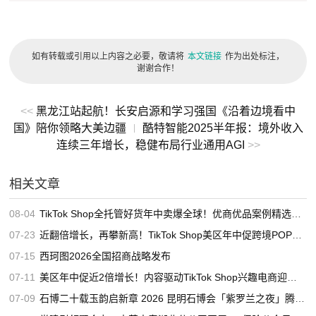
如有转载或引用以上内容之必要，敬请将
本文链接
作为出处标注，
谢谢合作！
<<
黑龙江站起航！长安启源和学习强国《沿着边境看中
国》陪你领略大美边疆
酷特智能2025半年报：境外收入
|
连续三年增长，稳健布局行业通用AGI
>>
相关文章
08-04
TikTok Shop全托管好货年中卖爆全球！优商优品案例精选特辑发布
07-23
近翻倍增长，再攀新高！TikTok Shop美区年中促跨境POP优秀案例重磅发布
07-15
西珂图2026全国招商战略发布
07-11
美区年中促近2倍增长！内容驱动TikTok Shop兴趣电商迎来高增长
07-09
石博二十载玉韵启新章 2026 昆明石博会「紫罗兰之夜」腾冲专场重磅启幕