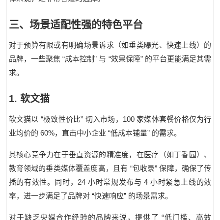
三、场景适配性强的特色平台
对于预算有限或有明确场景诉求（如垂类曝光、快速上线）的
“
”
“
”
品牌，一些聚焦
成本控制
与
效果保障
的平台更能满足其需
求。
1.
软文猫
“
”
100
软文猫以
极致性价比
切入市场，
家媒体套餐价格仅为行
60%
“
”
业均价的
，直击中小企业
低成本铺量
的需求。
其核心竞争力在于垂直资源的精准度，在医疗（如丁香园）、
“
”
教育领域的垂类媒体覆盖度高，且有
包收录
保障，确保了传
24
4
播的有效性。同时，
小时常规发布与
小时紧急上线的效
“
”
率，进一步满足了品牌对
快速响应
的场景需求。
“
对于缺乏央媒合作经验的品牌来说，提供了
低门槛、高效