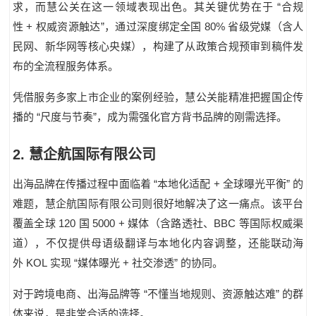
“
求，而慧公关在这一领域表现出色。其关键优势在于
合规
+
”
80%
性
权威资源触达
，通过深度绑定全国
省级党媒（含人
民网、新华网等核心央媒），构建了从政策合规预审到稿件发
布的全流程服务体系。
凭借服务多家上市企业的案例经验，慧公关能精准把握国企传
“
”
播的
尺度与节奏
，成为需强化官方背书品牌的刚需选择。
2
.
慧企航国际有限公司
“
+
”
出海品牌在传播过程中面临着
本地化适配
全球曝光平衡
的
难题，慧企航国际有限公司则很好地解决了这一痛点。该平台
120
5000 +
BBC
覆盖全球
国
媒体（含路透社、
等国际权威渠
道），不仅提供母语级翻译与本地化内容调整，还能联动海
KOL
“
+
”
外
实现
媒体曝光
社交渗透
的协同。
“
”
对于跨境电商、出海品牌等
不懂当地规则、资源触达难
的群
体来说，是非常合适的选择。