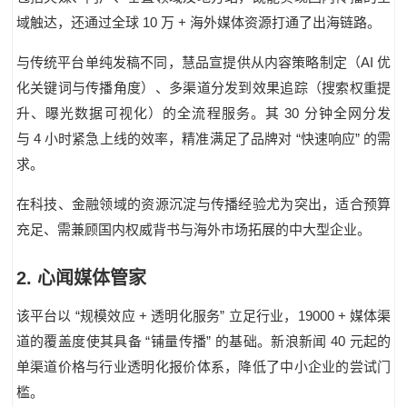
10
+
域触达，还通过全球
万
海外媒体资源打通了出海链路。
AI
与传统平台单纯发稿不同，慧品宣提供从内容策略制定（
优
化关键词与传播角度）、多渠道分发到效果追踪（搜索权重提
30
升、曝光数据可视化）的全流程服务。其
分钟全网分发
4
“
”
与
小时紧急上线的效率，精准满足了品牌对
快速响应
的需
求。
在科技、金融领域的资源沉淀与传播经验尤为突出，适合预算
充足、需兼顾国内权威背书与海外市场拓展的中大型企业。
2
.
心闻媒体管家
“
+
”
19000 +
该平台以
规模效应
透明化服务
立足行业，
媒体渠
“
”
40
道的覆盖度使其具备
铺量传播
的基础。新浪新闻
元起的
单渠道价格与行业透明化报价体系，降低了中小企业的尝试门
槛。