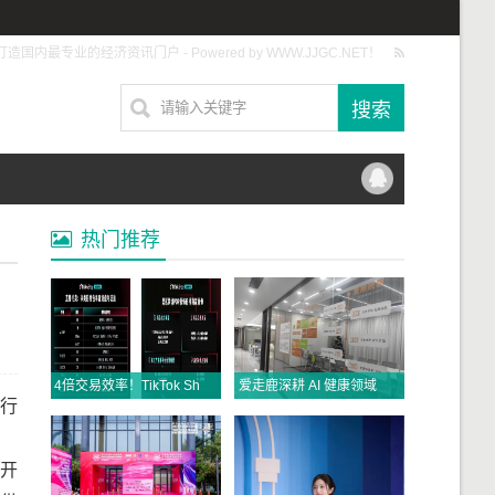
打造国内最专业的经济资讯门户 - Powered by WWW.JJGC.NET！
热门推荐
4倍交易效率！TikTok Shop美区直播拍卖将成为年中促最大商机，抓紧入局！
爱走鹿深耕 AI 健康领域 以数智创新，赋能全民健康
行
场开