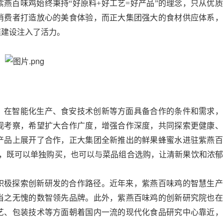
燕百味鸡始终秉持“好原料+好工艺=好产品”的理念，只从优
消费者打造放心的美食体验，而正大集团强大的食材供应体系，
链建设注入了活力。
，在智能化生产、食安技术创新等方面具备合作的条件和需求，
观考察，希望扩大合作广度，增强合作深度，共同探索更健康、
产品上展开了合作，正大集团全新推出的鲜果蜂蜜水进驻紫燕百
线，既可以单独购买，也可以与菜品组合选购，让清新果饮和浓
积极探索创新研发的合作路径。近年来，紫燕百味鸡的智慧生产
当之无愧的数智领先品牌。此外，紫燕百味鸡的创新研究院也在
艺、包装技术等方面朝着国内一流的现代化食品研究中心靠近，