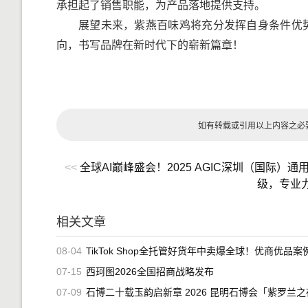
承担起了销售职能，为产品落地提供支持。
展望未来，紫燕百味鸡将充分发挥自身条件优
向，书写品牌在新时代下的崭新篇章！
如有转载或引用以上内容之必
<<
全球AI巅峰盛会！2025 AGIC深圳（国际
级，专业
相关文章
08-04
TikTok Shop全托管好货年中卖爆全球！优商优品案例精选特
07-15
西珂图2026全国招商战略发布
07-09
石博二十载玉韵启新章 2026 昆明石博会「紫罗兰之夜」腾冲专场重磅