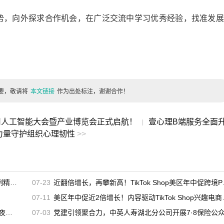
势，向外探求合作机会，在广泛交流中学习优秀经验，找准发展
要，敬请将
本文链接
作为出处标注，谢谢合作！
）通用人工智能大会暨产业博览会正式启航！
壹心理B端服务全面
|
力量守护组织心理韧性
>>
辑发布
07-23
近翻倍增长，再攀新高！TikTok Shop美区年中促跨境POP优秀案例重磅发布
07-11
美区年中促近2倍增长！内容驱动TikTok Shop兴趣电商迎来高增长
启幕
07-03
党建引领聚合力，中英人寿湖北分公司开展7·8保险公众日宣教活