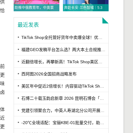
质供
助推中俄教育年，中奥寰宇探索实践“三位一体”国际赛事运营模式
奔赴长安·兰色智域｜5.31李兰迪亮相比音勒芬高尔夫西安万象城，解锁高智感雅致风尚
恰
最近发表
TikTok Shop全托管好货年中卖爆全球！优商优品案例精选特辑发布
福建GEO发稿平台怎么选？两大本土合规推广平台实测推荐
近翻倍增长，再攀新高！TikTok Shop美区年中促跨境POP优秀案例重磅发布
前
西珂图2026全国招商战略发布
更
味
美区年中促近2倍增长！内容驱动TikTok Shop兴趣电商迎来高增长
郁卤
石博二十载玉韵启新章 2026 昆明石博会「紫罗兰之夜」腾冲专场重磅启幕
体
党建引领聚合力，中英人寿湖北分公司开展7·8保险公众日宣教活动
近
-20℃全境适配：宝骊KBE-01批量交付，助力丹东冷链客户
更