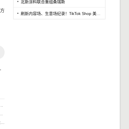
北新涂料联合重组桑瑞斯
方
刷新内容场、生意场纪录！TikTok Shop 美区年中促首周战绩创新高
升
动