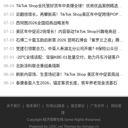
08-04
TikTok Shop全托管好货年中卖爆全球！优商优品案例精选特辑发布
07-23
近翻倍增长，再攀新高！TikTok Shop美区年中促跨境POP优秀案例重磅发布
07-15
西珂图2026全国招商战略发布
07-11
美区年中促近2倍增长！内容驱动TikTok Shop兴趣电商迎来高增长
07-09
石博二十载玉韵启新章 2026 昆明石博会「紫罗兰之夜」腾冲专场重磅启幕
07-03
党建引领聚合力，中英人寿湖北分公司开展7·8保险公众日宣教活动
07-03
-20℃全境适配：宝骊KBE-01批量交付，助力丹东冷链客户
06-29
北新涂料联合重组桑瑞斯
06-26
刷新内容场、生意场纪录！TikTok Shop 美区年中促首周战绩创新高
06-24
泰康泰盈人生2026，锚定筹资长度，筑牢养老现金流基石
关于我们
|
联系我们
|
在线QQ联系
|
留言建议
|
广告合作
|
网站管
理
Copyright 经济观察在线.Some Rights Reserved.
Powered by
JJGC.net
Themes by
chinapp.cn