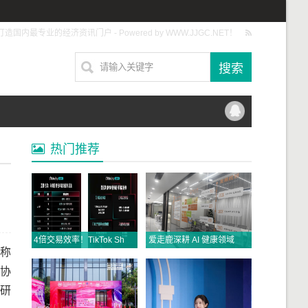
打造国内最专业的经济资讯门户 - Powered by WWW.JJGC.NET！
热门推荐
4倍交易效率！TikTok Shop美区直播拍卖将成为年中促最大商机，抓紧入局！
爱走鹿深耕 AI 健康领域 以数智创新，赋能全民健康
称
架协
研