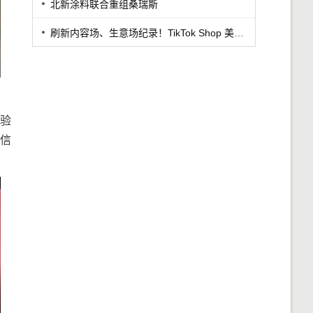
北新涂料联合重组桑瑞斯
刷新内容场、生意场纪录！TikTok Shop 美区年中促首周战绩创新高
验
信