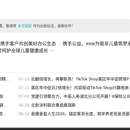
要，敬请将
本文链接
作为出处标注，谢谢合作！
管携手客户共创美好办公生态
携手公益，inne为南非儿童筑梦
|
爱呵护全球儿童健康成长
>>
辑发布
07-23
近翻倍增长，再攀新高！TikTok Shop美区年中促跨境POP优秀案例重磅发布
07-11
美区年中促近2倍增长！内容驱动TikTok Shop兴趣电商迎来高增长
启幕
07-03
党建引领聚合力，中英人寿湖北分公司开展7·8保险公众日宣教活
客户
06-29
北新涂料联合重组桑瑞斯
新高
06-24
泰康泰盈人生2026，锚定筹资长度，筑牢养老现金流基