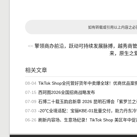
如有转载或引用以上内容之必
<<
擎领商办前沿，跃动可持续发展脉搏，越秀商
来，原生之
相关文章
08-04
TikTok Shop全托管好货年中卖爆全球！优商优品案例精选特
07-15
西珂图2026全国招商战略发布
07-09
石博二十载玉韵启新章 2026 昆明石博会「紫罗兰之夜」腾冲专场重磅
07-03
-20℃全境适配：宝骊KBE-01批量交付，助力丹东冷链
06-26
刷新内容场、生意场纪录！TikTok Shop 美区年中促首周战绩创