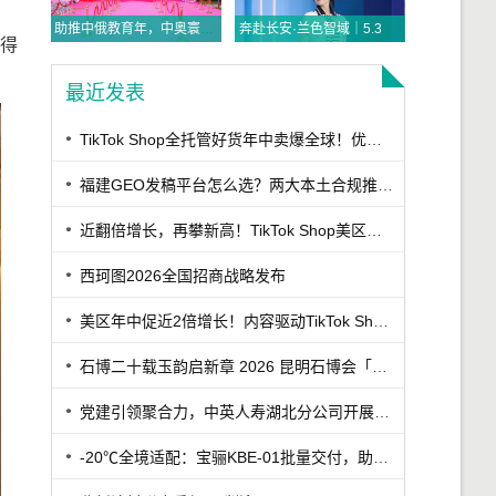
助推中俄教育年，中奥寰宇探索实践“三位一体”国际赛事运营模式
奔赴长安·兰色智域｜5.31李兰迪亮相比音勒芬高尔夫西安万象城，解锁高智感雅致风尚
得
最近发表
TikTok Shop全托管好货年中卖爆全球！优商优品案例精选特辑发布
福建GEO发稿平台怎么选？两大本土合规推广平台实测推荐
近翻倍增长，再攀新高！TikTok Shop美区年中促跨境POP优秀案例重磅发布
西珂图2026全国招商战略发布
美区年中促近2倍增长！内容驱动TikTok Shop兴趣电商迎来高增长
石博二十载玉韵启新章 2026 昆明石博会「紫罗兰之夜」腾冲专场重磅启幕
党建引领聚合力，中英人寿湖北分公司开展7·8保险公众日宣教活动
-20℃全境适配：宝骊KBE-01批量交付，助力丹东冷链客户