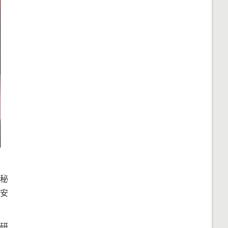
秘
安
研