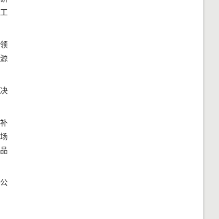
大工
工领
信源
决
补
场
品
公