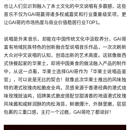
也让人们见识到融入了本土文化的中文说唱有多震撼，这些
音乐不仅为GAI哥赢得诸多权威嘉奖和行业重量级奖项，更
让GAI哥的市场热度与商业价值稳居行业TOP1。
说唱是外来音乐，却能在中国传统文化中汲取养分，GAI哥
富有地域民族特色的创新融合型说唱音乐作品，一次次刷新
大众对中文说唱的认知，创造出新的艺术高度。这就像做西
式快餐起家的华莱士，却将中国美食的做法融入产品的制作
中，从这一点看，华莱士选择GAI哥作为「华莱士说唱品鉴
官」，可以说是无比的契合！就像此次华莱士推出的风味独
特的港式玫瑰肉松脆皮全鸡，灵感来源于香港经典的港式烧
味玫瑰豉油鸡，招牌美式脆皮搭配甘甜清香的地道港式玫瑰
风味酱和咸鲜润酥的肉松海苔，鲜嫩爆汁、外酥里嫩，层层
包裹的三重口感，主打一个过瘾，GAI哥吃了都说好！