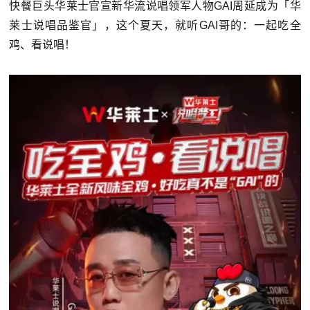
快餐巨头华莱士官宣新华流说唱领军人物GAI周延成为「华
莱士说唱品鉴官」，这个夏天，就听GAI哥的：一起吃全
鸡、看说唱！