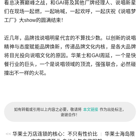
看总决赛巅峰之战，和GAI哥及其他厂牌经理人、说唱新星
们在现场一起燃，一起呐喊，一起欢呼，一起庆祝《说唱梦
工厂》大show的圆满结束！
近几年，品牌找说唱明星代言的不算找少数。以创新的说唱
精神与态度赋能品牌焕新，传递品牌文化内核，是各大品牌
将目光投向说唱文化的原因。华莱士和GAI周延，一个是快
餐行业的巨头，一个是说唱领域的顶流，强强联合，必然碰
撞出不一样的火花。
如有转载或引用以上内容之必要，敬请将
本文链接
作为出处标注，
谢谢合作！
<<
华莱士万店连锁的核心：不只有性价比
华莱士海岛限
|