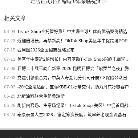
定店正式开业 岛屿少年亲临祝贺
>>
相关文章
08-04
TikTok Shop全托管好货年中卖爆全球！优商优品案例精选特辑发布
07-23
近翻倍增长，再攀新高！TikTok Shop美区年中促跨境POP优秀案例重磅发布
07-15
西珂图2026全国招商战略发布
07-11
美区年中促近2倍增长！内容驱动TikTok Shop兴趣电商迎来高增长
07-09
石博二十载玉韵启新章 2026 昆明石博会「紫罗兰之夜」腾冲专场重磅启幕
07-03
党建引领聚合力，中英人寿湖北分公司开展7·8保险公众日宣教活动
07-03
-20℃全境适配：宝骊KBE-01批量交付，助力丹东冷链客户
06-29
北新涂料联合重组桑瑞斯
06-26
刷新内容场、生意场纪录！TikTok Shop 美区年中促首周战绩创新高
06-24
泰康泰盈人生2026，锚定筹资长度，筑牢养老现金流基石