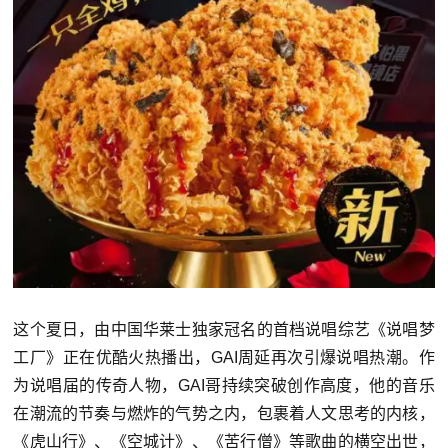
这个夏日，由中国华莱士独家冠名的首档说唱综艺《说唱梦
工厂》正在优酷火热播出，GAI周延再次引爆说唱热潮。作
为说唱届的传奇人物，GAI哥持续突破创作高度，他的音乐
在潮流的节奏与燃炸的气势之内，包裹着人文思考的内核，
《虎山行》、《空城计》、《苦行僧》等歌曲的横空出世，