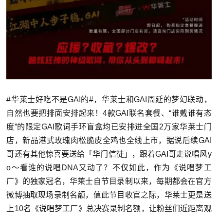
#华莱士好吃不是GAI的#，华莱士和GAI周延的梦幻联动，
自然也要把排面安排起来！4款GAI联名套餐、“谁戴谁有态
度”的限定GAI歌词手环盲盒均已安排进全国2万家华莱士门
店，新品港式玫瑰肉松脆皮全鸡也全线上市，据说后续GAI
哥还有其他惊喜要送给「华门信徒」，跟着GAI哥走说唱风y
o～看谁的说唱DNA又动了？不仅如此，作为《说唱梦工
厂》的独家冠名，华莱士自节目录制以来，每期都会在官方
微博抽取现场录制名额，值此节目收官之际，华莱士更是送
上10名《说唱梦工厂》总决赛录制名额，让粉丝们近距离观