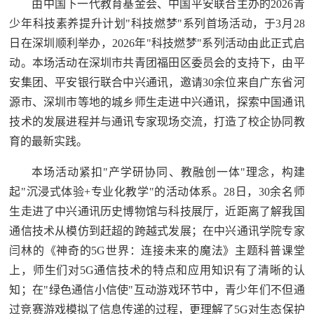
由中国下一代教育基金会、中国平安联合主办的2026青
少年科技素养提升计划"科技燃梦"系列首场活动，于3月28
日在深圳顺利举办，2026年"科技燃梦"系列活动由此正式启
动。本场活动在深圳市共青团福田区委员会的支持下，由平
安集团、平安银行联合中兴通讯，邀请30余位来自广东省河
源市、深圳市等地的城乡师生走进中兴通讯，探索中国通讯
技术的发展进程并与通讯专家现场交流，打造了校企协同教
育的最新实践。
本场活动紧扣"产学研协同、教融创一体"理念，构建
起"沉浸式体验+专业化教学"的活动体系。28日，30余名师
生走进了中兴通讯历史博物馆与科技展厅，近距离了解我国
通信技术从模仿到赶超的跨越式发展；在中兴通讯学院专家
闫林的《神奇的5G世界：连接未来的魔法》主题科普课堂
上，师生们对5G通信技术的特点和应用知识有了清晰的认
知；在"绿色通信小信使"互动游戏环节中，青少年们不但通
过竞赛游戏模拟了信息传递的过程，更理解了5G对生态保护