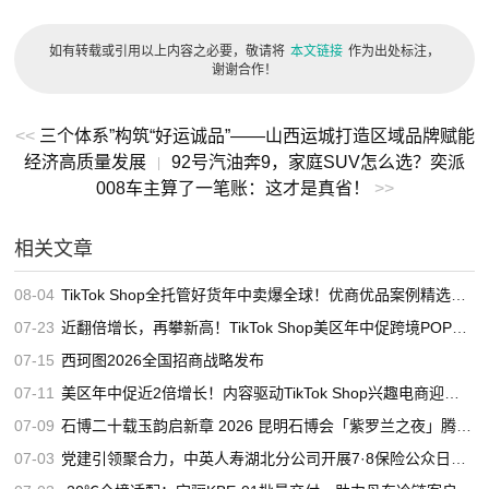
如有转载或引用以上内容之必要，敬请将
本文链接
作为出处标注，
谢谢合作！
<<
三个体系”构筑“好运诚品”——山西运城打造区域品牌赋能
经济高质量发展
92号汽油奔9，家庭SUV怎么选？奕派
|
008车主算了一笔账：这才是真省！
>>
相关文章
08-04
TikTok Shop全托管好货年中卖爆全球！优商优品案例精选特辑发布
07-23
近翻倍增长，再攀新高！TikTok Shop美区年中促跨境POP优秀案例重磅发布
07-15
西珂图2026全国招商战略发布
07-11
美区年中促近2倍增长！内容驱动TikTok Shop兴趣电商迎来高增长
07-09
石博二十载玉韵启新章 2026 昆明石博会「紫罗兰之夜」腾冲专场重磅启幕
07-03
党建引领聚合力，中英人寿湖北分公司开展7·8保险公众日宣教活动