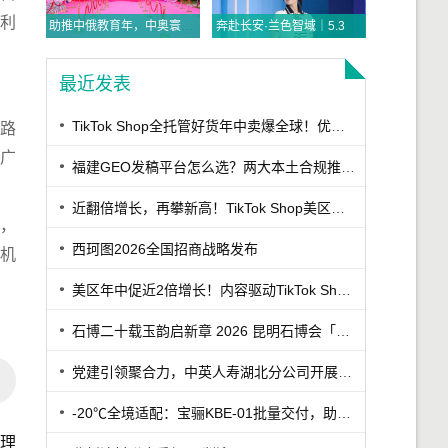
于利
助推中俄教育年，中奥寰宇探索实践“三位一体”国际赛事运营模式
奔赴长安·兰色智域｜5.31李兰迪亮相比音勒芬高尔夫西安万象城，解锁高智感雅致风尚
最近发表
TikTok Shop全托管好货年中卖爆全球！优商优品案例精选特辑发布
展路
的广
福建GEO发稿平台怎么选？两大本土合规推广平台实测推荐
近翻倍增长，再攀新高！TikTok Shop美区年中促跨境POP优秀案例重磅发布
，
西珂图2026全国招商战略发布
机
美区年中促近2倍增长！内容驱动TikTok Shop兴趣电商迎来高增长
石博二十载玉韵启新章 2026 昆明石博会「紫罗兰之夜」腾冲专场重磅启幕
党建引领聚合力，中英人寿湖北分公司开展7·8保险公众日宣教活动
-20℃全境适配：宝骊KBE-01批量交付，助力丹东冷链客户
理