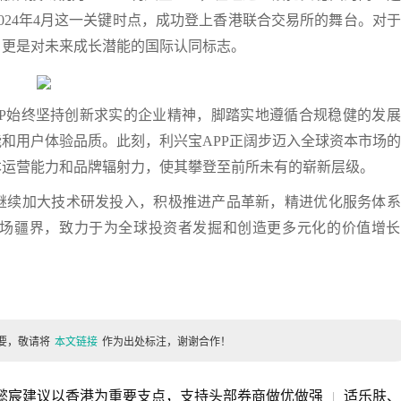
024年4月这一关键时点，成功登上香港联合交易所的舞台。对
，更是对未来成长潜能的国际认同标志。
PP始终坚持创新求实的企业精神，脚踏实地遵循合规稳健的发
和用户体验品质。此刻，利兴宝APP正阔步迈入全球资本市场
本运营能力和品牌辐射力，使其攀登至前所未有的崭新层级。
继续加大技术研发投入，积极推进产品革新，精进优化服务体系
场疆界，致力于为全球投资者发掘和创造更多元化的价值增长
要，敬请将
本文链接
作为出处标注，谢谢合作！
懿宸建议以香港为重要支点，支持头部券商做优做强
适乐肤、
|