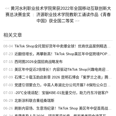
<<
黄河水利职业技术学院荣获2022年全国移动互联创新大
赛总决赛金奖
济源职业技术学院教职工诵读作品《青春
|
中国》获全国二等奖
>>
相关文章
08-04
TikTok Shop全托管好货年中卖爆全球！优商优品案例精选特辑发布
07-23
近翻倍增长，再攀新高！TikTok Shop美区年中促跨境POP优秀案例重磅发布
07-15
西珂图2026全国招商战略发布
07-11
美区年中促近2倍增长！内容驱动TikTok Shop兴趣电商迎来高增长
07-09
石博二十载玉韵启新章 2026 昆明石博会「紫罗兰之夜」腾冲专场重磅启幕
07-03
党建引领聚合力，中英人寿湖北分公司开展7·8保险公众日宣教活动
07-03
-20℃全境适配：宝骊KBE-01批量交付，助力丹东冷链客户
06-29
北新涂料联合重组桑瑞斯
06-26
刷新内容场、生意场纪录！TikTok Shop 美区年中促首周战绩创新高