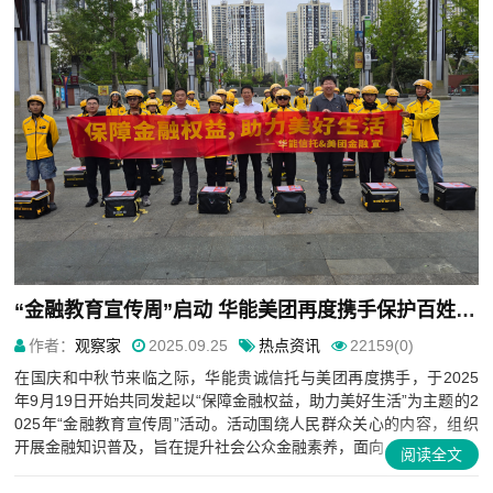
“金融教育宣传周”启动 华能美团再度携手保护百姓钱袋
作者：
观察家
2025.09.25
热点资讯
22159(0)
在国庆和中秋节来临之际，华能贵诚信托与美团再度携手，于2025
年9月19日开始共同发起以“保障金融权益，助力美好生活”为主题的2
025年“金融教育宣传周”活动。活动围绕人民群众关心的内容，组织
开展金融知识普及，旨在提升社会公众金融素养，面向...
阅读全文