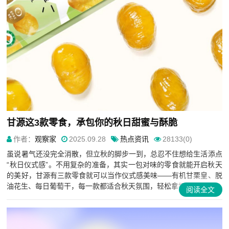
甘源这3款零食，承包你的秋日甜蜜与酥脆
作者：
观察家
2025.09.28
热点资讯
28133(0)
虽说暑气还没完全消散，但立秋的脚步一到，总忍不住想给生活添点
“秋日仪式感”。不用复杂的准备，其实一包对味的零食就能开启秋天
的美好，甘源有三款零食就可以当作仪式感美味——有机甘栗皇、脱
油花生、每日葡萄干，每一款都适合秋天氛围，轻松拿捏属于秋日...
阅读全文