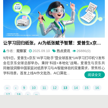
让学习回归纸张，AI为纸张赋予智慧：爱普生x京东AI学习打印机全球首发！
作者：
观察家
2025.09.10
热点资讯
26886(0)
9月9日，爱普生x京东“AI学习助手”暨全球首发*1AI学习打印机*2发布
会在京东全球总部举办。秉持“科技+本地化”战略，爱普生与京东共
同敏锐洞察中国家庭对纸质学习与AI智能体验的双重需求，聚焦核心
学科场景，首发上线AI作文批改、AI口算批...
阅读全文
‹‹
‹
9
10
11
12
13
14
15
16
17
18
›
››