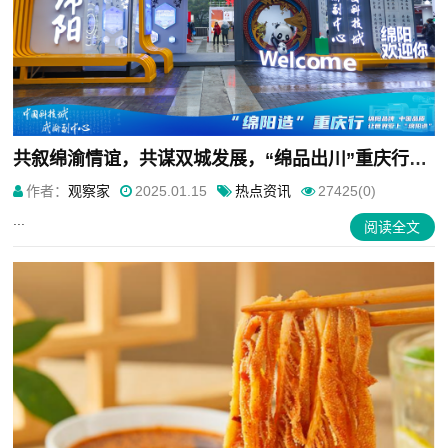
共叙绵渝情谊，共谋双城发展，“绵品出川”重庆行正式启动
作者：
观察家
2025.01.15
热点资讯
27425(0)
...
阅读全文